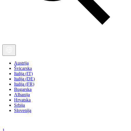
Austrija
Švicarska
Italija (IT)
Italija (DE)
Italija (FR)
Bugarska
Albanija
Hrvatska
Srbija
Slovenija
1