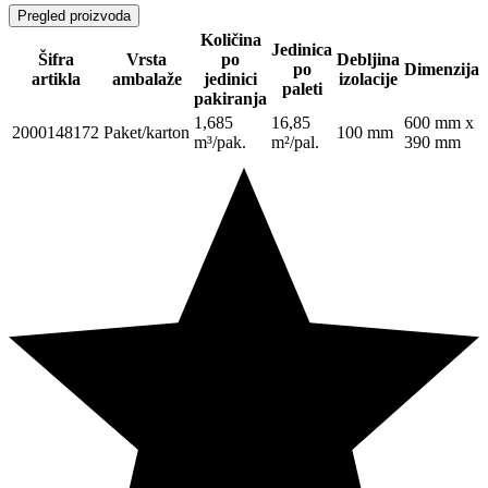
Pregled proizvoda
Količina
Jedinica
Šifra
Vrsta
po
Debljina
po
Dimenzija
artikla
ambalaže
jedinici
izolacije
paleti
pakiranja
1,685
16,85
600 mm x
2000148172
Paket/karton
100 mm
m³/pak.
m²/pal.
390 mm