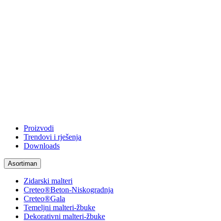
Proizvodi
Trendovi i rješenja
Downloads
Asortiman
Zidarski malteri
Creteo®Beton-Niskogradnja
Creteo®Gala
Temeljni malteri-žbuke
Dekorativni malteri-žbuke