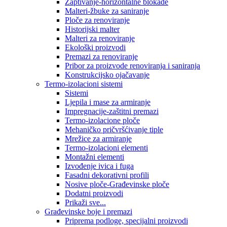
Zaptivanje-horizontalne blokade
Malteri-žbuke za saniranje
Ploče za renoviranje
Historijski malter
Malteri za renoviranje
Ekološki proizvodi
Premazi za renoviranje
Pribor za proizvode renoviranja i saniranja
Konstrukcijsko ojačavanje
Termo-izolacioni sistemi
Sistemi
Ljepila i mase za armiranje
Impregnacije-zaštitni premazi
Termo-izolacione ploče
Mehaničko pričvršćivanje tiple
Mrežice za armiranje
Termo-izolacioni elementi
Montažni elementi
Izvođenje ivica i fuga
Fasadni dekorativni profili
Nosive ploče-Građevinske ploče
Dodatni proizvodi
Prikaži sve...
Građevinske boje i premazi
Priprema podloge, specijalni proizvodi