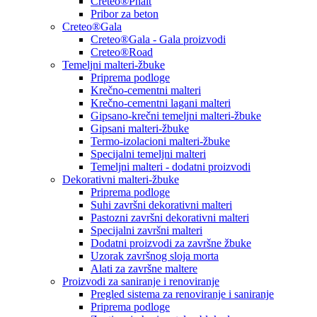
Creteo®Phalt
Pribor za beton
Creteo®Gala
Creteo®Gala - Gala proizvodi
Creteo®Road
Temeljni malteri-žbuke
Priprema podloge
Krečno-cementni malteri
Krečno-cementni lagani malteri
Gipsano-krečni temeljni malteri-žbuke
Gipsani malteri-žbuke
Termo-izolacioni malteri-žbuke
Specijalni temeljni malteri
Temeljni malteri - dodatni proizvodi
Dekorativni malteri-žbuke
Priprema podloge
Suhi završni dekorativni malteri
Pastozni završni dekorativni malteri
Specijalni završni malteri
Dodatni proizvodi za završne žbuke
Uzorak završnog sloja morta
Alati za završne maltere
Proizvodi za saniranje i renoviranje
Pregled sistema za renoviranje i saniranje
Priprema podloge