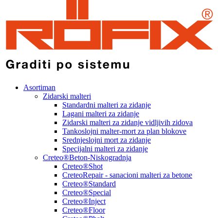
Asortiman
Zidarski malteri
Standardni malteri za zidanje
Lagani malteri za zidanje
Zidarski malteri za zidanje vidljivih zidova
Tankoslojni malter-mort za plan blokove
Srednjeslojni mort za zidanje
Specijalni malteri za zidanje
Creteo®Beton-Niskogradnja
Creteo®Shot
CreteoRepair - sanacioni malteri za betone
Creteo®Standard
Creteo®Special
Creteo®Inject
Creteo®Floor