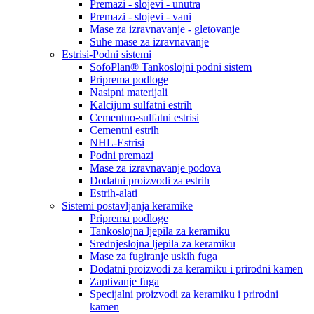
Premazi - slojevi - unutra
Premazi - slojevi - vani
Mase za izravnavanje - gletovanje
Suhe mase za izravnavanje
Estrisi-Podni sistemi
SofoPlan® Tankoslojni podni sistem
Priprema podloge
Nasipni materijali
Kalcijum sulfatni estrih
Cementno-sulfatni estrisi
Cementni estrih
NHL-Estrisi
Podni premazi
Mase za izravnavanje podova
Dodatni proizvodi za estrih
Estrih-alati
Sistemi postavljanja keramike
Priprema podloge
Tankoslojna ljepila za keramiku
Srednjeslojna ljepila za keramiku
Mase za fugiranje uskih fuga
Dodatni proizvodi za keramiku i prirodni kamen
Zaptivanje fuga
Specijalni proizvodi za keramiku i prirodni
kamen