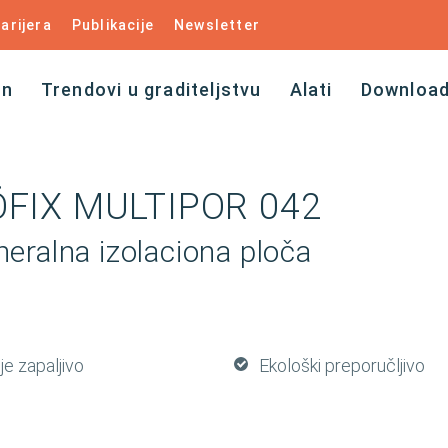
arijera
Publikacije
Newsletter
an
Trendovi u graditeljstvu
Alati
Downloa
ÖFIX MULTIPOR 042
neralna izolaciona ploča
je zapaljivo
Ekološki preporučljivo