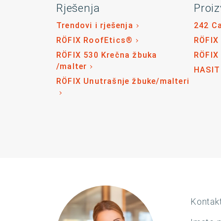
Rješenja
Proiz
Trendovi i rješenja
242 C
RÖFIX RoofEtics®
RÖFIX
RÖFIX 530 Krečna žbuka
RÖFIX
/malter
HASIT
RÖFIX Unutrašnje žbuke/malteri
Kontakt