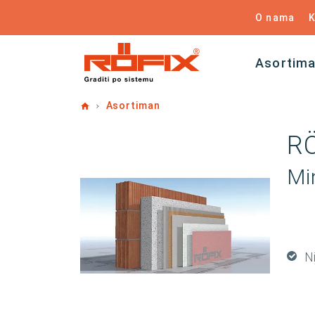
O nama
K
Asortim
Home
Asortiman
R
Mi
Ni