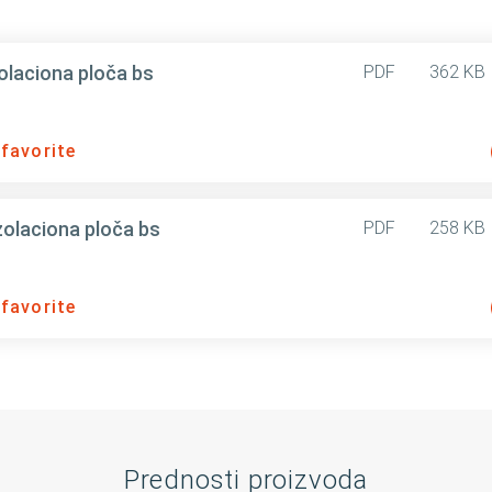
laciona ploča bs
PDF
362 KB
 favorite
olaciona ploča bs
PDF
258 KB
 favorite
Prednosti proizvoda