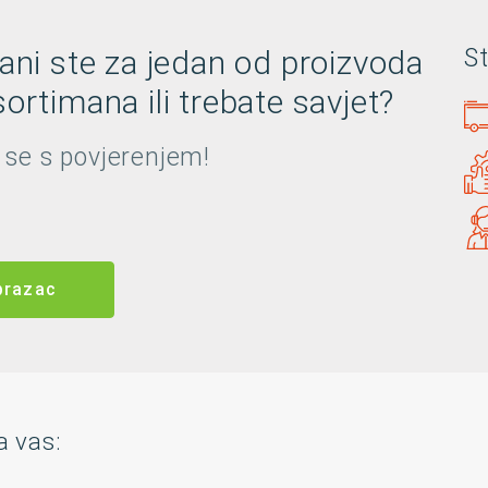
rani ste za jedan od proizvoda
S
ortimana ili trebate savjet?
 se s povjerenjem!
brazac
a vas: