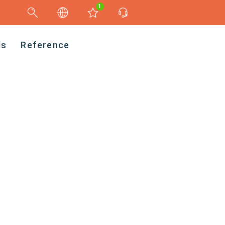
1
ds
Reference