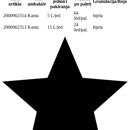
jedinici
Granulacija/Boja
artikla
ambalaže
po paleti
pakiranja
64
2000962314
Kanta
5 L/jed
bijela
Jed/pal.
24
2000962313
Kanta
15 L/jed
bijela
Jed/pal.