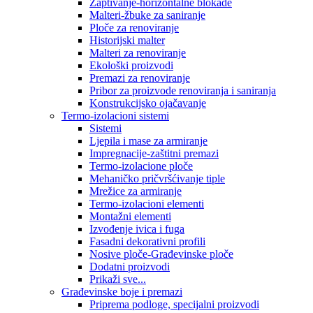
Zaptivanje-horizontalne blokade
Malteri-žbuke za saniranje
Ploče za renoviranje
Historijski malter
Malteri za renoviranje
Ekološki proizvodi
Premazi za renoviranje
Pribor za proizvode renoviranja i saniranja
Konstrukcijsko ojačavanje
Termo-izolacioni sistemi
Sistemi
Ljepila i mase za armiranje
Impregnacije-zaštitni premazi
Termo-izolacione ploče
Mehaničko pričvršćivanje tiple
Mrežice za armiranje
Termo-izolacioni elementi
Montažni elementi
Izvođenje ivica i fuga
Fasadni dekorativni profili
Nosive ploče-Građevinske ploče
Dodatni proizvodi
Prikaži sve...
Građevinske boje i premazi
Priprema podloge, specijalni proizvodi