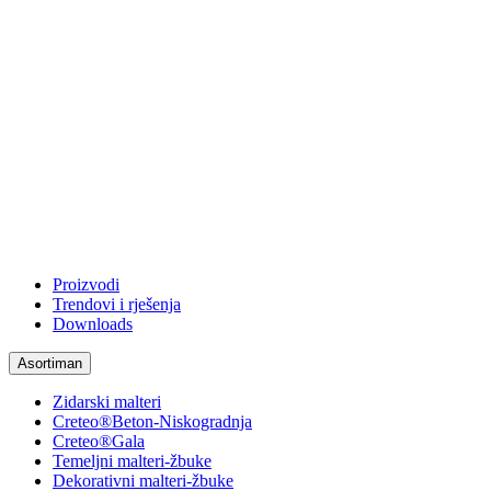
Proizvodi
Trendovi i rješenja
Downloads
Asortiman
Zidarski malteri
Creteo®Beton-Niskogradnja
Creteo®Gala
Temeljni malteri-žbuke
Dekorativni malteri-žbuke