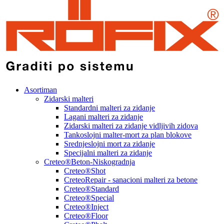
Asortiman
Zidarski malteri
Standardni malteri za zidanje
Lagani malteri za zidanje
Zidarski malteri za zidanje vidljivih zidova
Tankoslojni malter-mort za plan blokove
Srednjeslojni mort za zidanje
Specijalni malteri za zidanje
Creteo®Beton-Niskogradnja
Creteo®Shot
CreteoRepair - sanacioni malteri za betone
Creteo®Standard
Creteo®Special
Creteo®Inject
Creteo®Floor