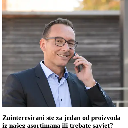
Zainteresirani ste za jedan od proizvoda
iz našeg asortimana ili trebate savjet?