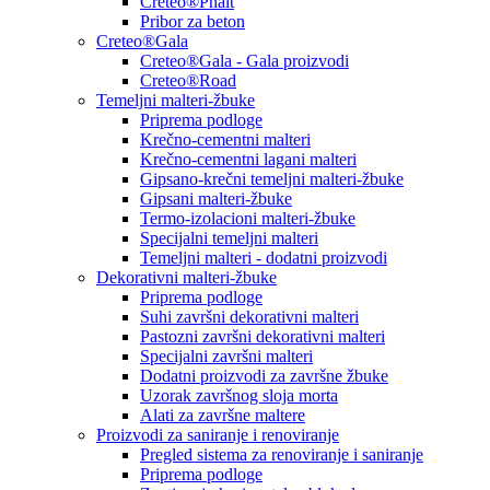
Creteo®Phalt
Pribor za beton
Creteo®Gala
Creteo®Gala - Gala proizvodi
Creteo®Road
Temeljni malteri-žbuke
Priprema podloge
Krečno-cementni malteri
Krečno-cementni lagani malteri
Gipsano-krečni temeljni malteri-žbuke
Gipsani malteri-žbuke
Termo-izolacioni malteri-žbuke
Specijalni temeljni malteri
Temeljni malteri - dodatni proizvodi
Dekorativni malteri-žbuke
Priprema podloge
Suhi završni dekorativni malteri
Pastozni završni dekorativni malteri
Specijalni završni malteri
Dodatni proizvodi za završne žbuke
Uzorak završnog sloja morta
Alati za završne maltere
Proizvodi za saniranje i renoviranje
Pregled sistema za renoviranje i saniranje
Priprema podloge