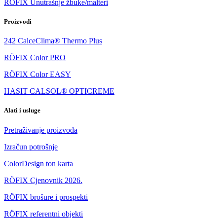
RÖFIX Unutrašnje žbuke/malteri
Proizvodi
242 CalceClima® Thermo Plus
RÖFIX Color PRO
RÖFIX Color EASY
HASIT CALSOL® OPTICREME
Alati i usluge
Pretraživanje proizvoda
Izračun potrošnje
ColorDesign ton karta
RÖFIX Cjenovnik 2026.
RÖFIX brošure i prospekti
RÖFIX referentni objekti