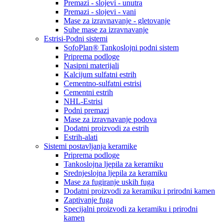
Premazi - slojevi - unutra
Premazi - slojevi - vani
Mase za izravnavanje - gletovanje
Suhe mase za izravnavanje
Estrisi-Podni sistemi
SofoPlan® Tankoslojni podni sistem
Priprema podloge
Nasipni materijali
Kalcijum sulfatni estrih
Cementno-sulfatni estrisi
Cementni estrih
NHL-Estrisi
Podni premazi
Mase za izravnavanje podova
Dodatni proizvodi za estrih
Estrih-alati
Sistemi postavljanja keramike
Priprema podloge
Tankoslojna ljepila za keramiku
Srednjeslojna ljepila za keramiku
Mase za fugiranje uskih fuga
Dodatni proizvodi za keramiku i prirodni kamen
Zaptivanje fuga
Specijalni proizvodi za keramiku i prirodni
kamen