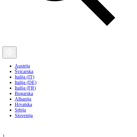
Austrija
Švicarska
Italija (IT)
Italija (DE)
Italija (FR)
Bugarska
Albanija
Hrvatska
Srbija
Slovenija
1