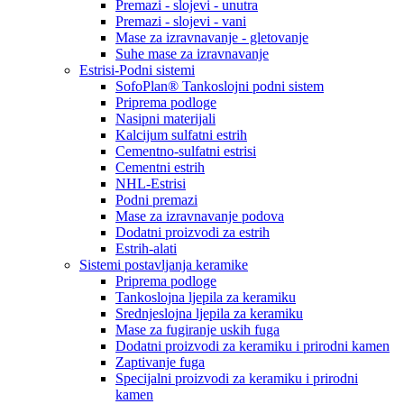
Premazi - slojevi - unutra
Premazi - slojevi - vani
Mase za izravnavanje - gletovanje
Suhe mase za izravnavanje
Estrisi-Podni sistemi
SofoPlan® Tankoslojni podni sistem
Priprema podloge
Nasipni materijali
Kalcijum sulfatni estrih
Cementno-sulfatni estrisi
Cementni estrih
NHL-Estrisi
Podni premazi
Mase za izravnavanje podova
Dodatni proizvodi za estrih
Estrih-alati
Sistemi postavljanja keramike
Priprema podloge
Tankoslojna ljepila za keramiku
Srednjeslojna ljepila za keramiku
Mase za fugiranje uskih fuga
Dodatni proizvodi za keramiku i prirodni kamen
Zaptivanje fuga
Specijalni proizvodi za keramiku i prirodni
kamen