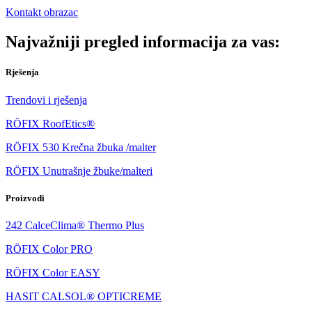
Kontakt obrazac
Najvažniji pregled informacija za vas:
Rješenja
Trendovi i rješenja
RÖFIX RoofEtics®
RÖFIX 530 Krečna žbuka /malter
RÖFIX Unutrašnje žbuke/malteri
Proizvodi
242 CalceClima® Thermo Plus
RÖFIX Color PRO
RÖFIX Color EASY
HASIT CALSOL® OPTICREME