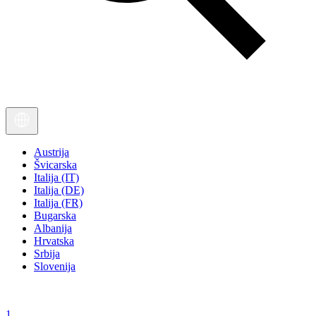
Austrija
Švicarska
Italija (IT)
Italija (DE)
Italija (FR)
Bugarska
Albanija
Hrvatska
Srbija
Slovenija
1