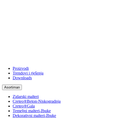
Proizvodi
Trendovi i rješenja
Downloads
Asortiman
Zidarski malteri
Creteo®Beton-Niskogradnja
Creteo®Gala
Temeljni malteri-žbuke
Dekorativni malteri-žbuke