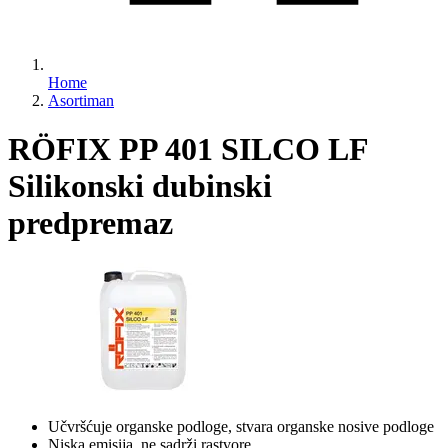
Home
Asortiman
RÖFIX PP 401 SILCO LF
Silikonski dubinski
predpremaz
Učvršćuje organske podloge, stvara organske nosive podloge
Niska emisija, ne sadrži rastvore.