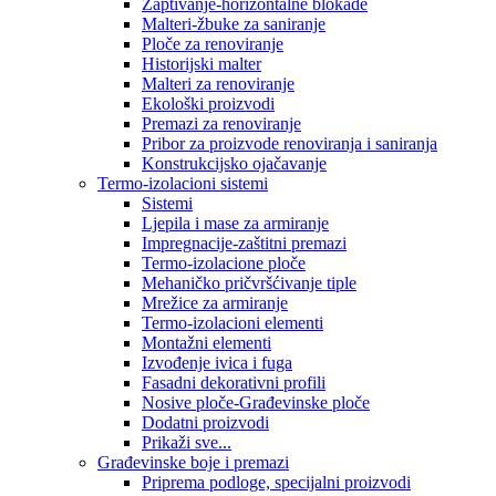
Zaptivanje-horizontalne blokade
Malteri-žbuke za saniranje
Ploče za renoviranje
Historijski malter
Malteri za renoviranje
Ekološki proizvodi
Premazi za renoviranje
Pribor za proizvode renoviranja i saniranja
Konstrukcijsko ojačavanje
Termo-izolacioni sistemi
Sistemi
Ljepila i mase za armiranje
Impregnacije-zaštitni premazi
Termo-izolacione ploče
Mehaničko pričvršćivanje tiple
Mrežice za armiranje
Termo-izolacioni elementi
Montažni elementi
Izvođenje ivica i fuga
Fasadni dekorativni profili
Nosive ploče-Građevinske ploče
Dodatni proizvodi
Prikaži sve...
Građevinske boje i premazi
Priprema podloge, specijalni proizvodi