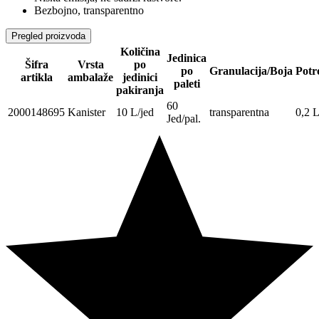
Bezbojno, transparentno
Pregled proizvoda
Količina
Jedinica
Šifra
Vrsta
po
po
Granulacija/Boja
Potr
artikla
ambalaže
jedinici
paleti
pakiranja
60
2000148695
Kanister
10 L/jed
transparentna
0,2 
Jed/pal.