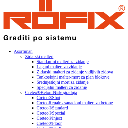
Asortiman
Zidarski malteri
Standardni malteri za zidanje
Lagani malteri za zidanje
Zidarski malteri za zidanje vidljivih zidova
Tankoslojni malter-mort za plan blokove
Srednjeslojni mort za zidanje
Specijalni malteri za zidanje
Creteo®Beton-Niskogradnja
Creteo®Shot
CreteoRepair - sanacioni malteri za betone
Creteo®Standard
Creteo®Special
Creteo®Inject
Creteo®Floor