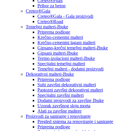
Creteo®Phalt
Pribor za beton
Creteo®Gala
Creteo®Gala - Gala proizvodi
Creteo®Road
Temeljni malteri-žbuke
Priprema podloge
Krečno-cementni malteri
Krečno-cementni lagani malteri
Gipsano-krečni temeljni malteri-žbuke
Gipsani malteri-žbuke
Termo-izolacioni malteri-žbuke
Specijalni temeljni malteri
Temeljni malteri - dodatni proizvodi
Dekorativni malteri-žbuke
Priprema podloge
Suhi završni dekorativni malteri
Pastozni završni dekorativni malteri
Specijalni završni malteri
Dodatni proizvodi za završne žbuke
Uzorak završnog sloja morta
Alati za završne maltere
Proizvodi za saniranje i renoviranje
Pregled sistema za renoviranje i saniranje
Priprema podloge