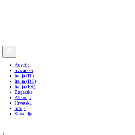
Austrija
Švicarska
Italija (IT)
Italija (DE)
Italija (FR)
Bugarska
Albanija
Hrvatska
Srbija
Slovenija
1