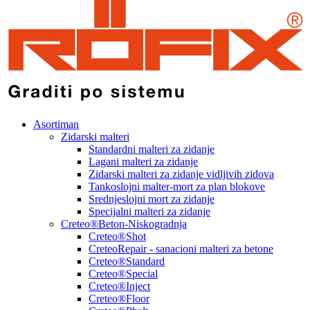
Asortiman
Zidarski malteri
Standardni malteri za zidanje
Lagani malteri za zidanje
Zidarski malteri za zidanje vidljivih zidova
Tankoslojni malter-mort za plan blokove
Srednjeslojni mort za zidanje
Specijalni malteri za zidanje
Creteo®Beton-Niskogradnja
Creteo®Shot
CreteoRepair - sanacioni malteri za betone
Creteo®Standard
Creteo®Special
Creteo®Inject
Creteo®Floor