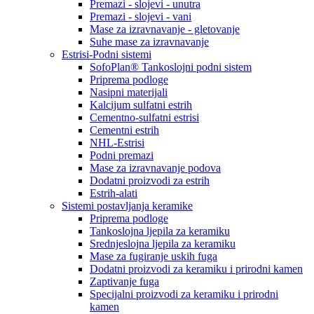
Premazi - slojevi - unutra
Premazi - slojevi - vani
Mase za izravnavanje - gletovanje
Suhe mase za izravnavanje
Estrisi-Podni sistemi
SofoPlan® Tankoslojni podni sistem
Priprema podloge
Nasipni materijali
Kalcijum sulfatni estrih
Cementno-sulfatni estrisi
Cementni estrih
NHL-Estrisi
Podni premazi
Mase za izravnavanje podova
Dodatni proizvodi za estrih
Estrih-alati
Sistemi postavljanja keramike
Priprema podloge
Tankoslojna ljepila za keramiku
Srednjeslojna ljepila za keramiku
Mase za fugiranje uskih fuga
Dodatni proizvodi za keramiku i prirodni kamen
Zaptivanje fuga
Specijalni proizvodi za keramiku i prirodni
kamen