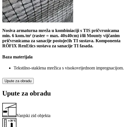
Nosiva armaturna mreža u kombiniaciji s TIS pričvrsnicama
min. 6 kom./m² (raster = max. 40x40cm) i/ili Mounty vijčanim
pričvrsnicama za sanacije postojećih TI sustava. Komponenta
RÖFIX RenEtics sustava za sanacije TI fasada.
Baza materijala
Tekstilno-staklena mrežica s visokovrijednom impregnacijom.
Upute za obradu
Upute za obradu
Vanjski zid objekta