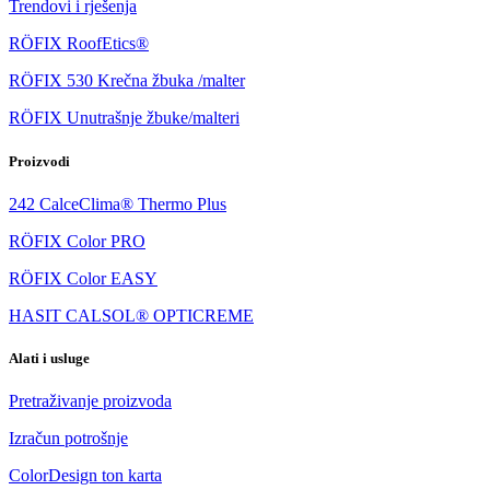
Trendovi i rješenja
RÖFIX RoofEtics®
RÖFIX 530 Krečna žbuka /malter
RÖFIX Unutrašnje žbuke/malteri
Proizvodi
242 CalceClima® Thermo Plus
RÖFIX Color PRO
RÖFIX Color EASY
HASIT CALSOL® OPTICREME
Alati i usluge
Pretraživanje proizvoda
Izračun potrošnje
ColorDesign ton karta