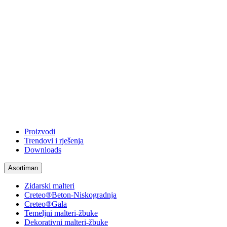
Proizvodi
Trendovi i rješenja
Downloads
Asortiman
Zidarski malteri
Creteo®Beton-Niskogradnja
Creteo®Gala
Temeljni malteri-žbuke
Dekorativni malteri-žbuke