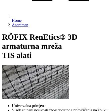
Home
Asortiman
RÖFIX RenEtics® 3D
armaturna mreža
TIS alati
Univerzalna primjena
Visok stupanj nosivosti zbog dodatnog pričvršćenja na žbuku