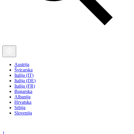
Austrija
Švicarska
Italija (IT)
Italija (DE)
Italija (FR)
Bugarska
Albanija
Hrvatska
Srbija
Slovenija
1