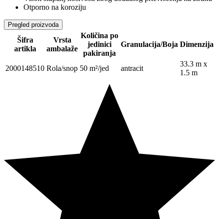
Otporno na koroziju
Pregled proizvoda
Količina po
Šifra
Vrsta
jedinici
Granulacija/Boja
Dimenzija
artikla
ambalaže
pakiranja
33.3 m x
2000148510
Rola/snop
50 m²/jed
antracit
1.5 m