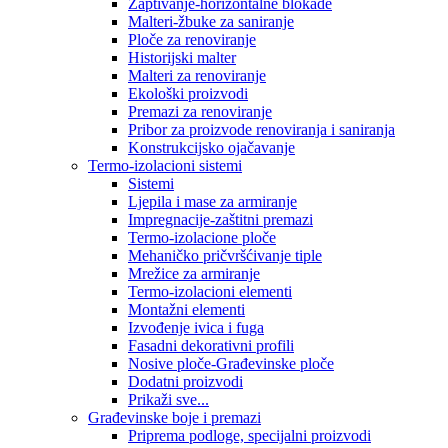
Zaptivanje-horizontalne blokade
Malteri-žbuke za saniranje
Ploče za renoviranje
Historijski malter
Malteri za renoviranje
Ekološki proizvodi
Premazi za renoviranje
Pribor za proizvode renoviranja i saniranja
Konstrukcijsko ojačavanje
Termo-izolacioni sistemi
Sistemi
Ljepila i mase za armiranje
Impregnacije-zaštitni premazi
Termo-izolacione ploče
Mehaničko pričvršćivanje tiple
Mrežice za armiranje
Termo-izolacioni elementi
Montažni elementi
Izvođenje ivica i fuga
Fasadni dekorativni profili
Nosive ploče-Građevinske ploče
Dodatni proizvodi
Prikaži sve...
Građevinske boje i premazi
Priprema podloge, specijalni proizvodi