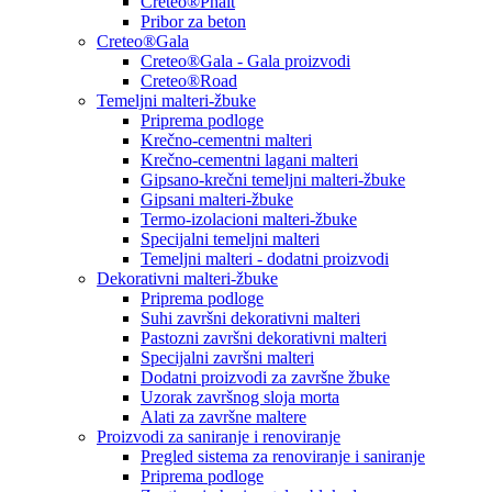
Creteo®Phalt
Pribor za beton
Creteo®Gala
Creteo®Gala - Gala proizvodi
Creteo®Road
Temeljni malteri-žbuke
Priprema podloge
Krečno-cementni malteri
Krečno-cementni lagani malteri
Gipsano-krečni temeljni malteri-žbuke
Gipsani malteri-žbuke
Termo-izolacioni malteri-žbuke
Specijalni temeljni malteri
Temeljni malteri - dodatni proizvodi
Dekorativni malteri-žbuke
Priprema podloge
Suhi završni dekorativni malteri
Pastozni završni dekorativni malteri
Specijalni završni malteri
Dodatni proizvodi za završne žbuke
Uzorak završnog sloja morta
Alati za završne maltere
Proizvodi za saniranje i renoviranje
Pregled sistema za renoviranje i saniranje
Priprema podloge