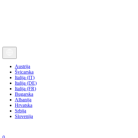
Austrija
Švicarska
Italija (IT)
Italija (DE)
Italija (FR)
Bugarska
Albanija
Hrvatska
Srbija
Slovenija
0