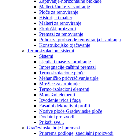
Zaptivanje-horizontalne blokade
Malteri-žbuke za saniranje
Ploče za renoviranje
Historijski malter
Malteri za renoviranje
Ekološki proizvodi
Premazi za renoviranje
Pribor za proizvode renoviranja i saniranja
Konstrukcijsko ojačavanje
Termo-izolacioni sistemi
Sistemi
Ljepila i mase za armiranje
Impregnacije-zaštitni premazi
Termo-izolacione ploče
Mehaničko pričvršćivanje tiple
Mrežice za armiranje
Termo-izolacioni elementi
Montažni elementi
Izvođenje ivica i fuga
Fasadni dekorativni profili
Nosive ploče-Građevinske ploče
Dodatni proizvodi
Prikaži sve...
Građevinske boje i premazi
Priprema podloge, specijalni proizvodi