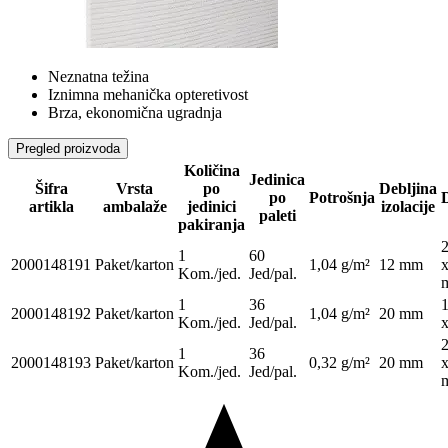
Neznatna težina
Iznimna mehanička opteretivost
Brza, ekonomična ugradnja
Pregled proizvoda
Količina
Jedinica
Šifra
Vrsta
po
Debljina
po
Potrošnja
artikla
ambalaže
jedinici
izolacije
paleti
pakiranja
1
60
2000148191
Paket/karton
1,04 g/m²
12 mm
Kom./jed.
Jed/pal.
1
36
2000148192
Paket/karton
1,04 g/m²
20 mm
Kom./jed.
Jed/pal.
1
36
2000148193
Paket/karton
0,32 g/m²
20 mm
Kom./jed.
Jed/pal.