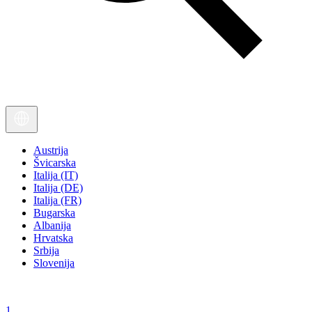
Austrija
Švicarska
Italija (IT)
Italija (DE)
Italija (FR)
Bugarska
Albanija
Hrvatska
Srbija
Slovenija
1