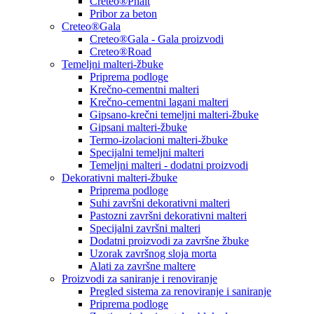
Creteo®Phalt
Pribor za beton
Creteo®Gala
Creteo®Gala - Gala proizvodi
Creteo®Road
Temeljni malteri-žbuke
Priprema podloge
Krečno-cementni malteri
Krečno-cementni lagani malteri
Gipsano-krečni temeljni malteri-žbuke
Gipsani malteri-žbuke
Termo-izolacioni malteri-žbuke
Specijalni temeljni malteri
Temeljni malteri - dodatni proizvodi
Dekorativni malteri-žbuke
Priprema podloge
Suhi završni dekorativni malteri
Pastozni završni dekorativni malteri
Specijalni završni malteri
Dodatni proizvodi za završne žbuke
Uzorak završnog sloja morta
Alati za završne maltere
Proizvodi za saniranje i renoviranje
Pregled sistema za renoviranje i saniranje
Priprema podloge