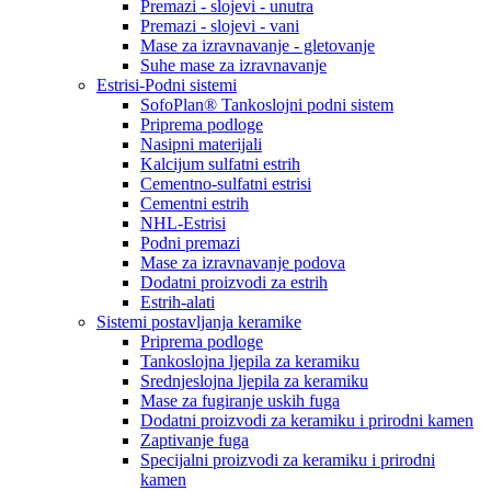
Premazi - slojevi - unutra
Premazi - slojevi - vani
Mase za izravnavanje - gletovanje
Suhe mase za izravnavanje
Estrisi-Podni sistemi
SofoPlan® Tankoslojni podni sistem
Priprema podloge
Nasipni materijali
Kalcijum sulfatni estrih
Cementno-sulfatni estrisi
Cementni estrih
NHL-Estrisi
Podni premazi
Mase za izravnavanje podova
Dodatni proizvodi za estrih
Estrih-alati
Sistemi postavljanja keramike
Priprema podloge
Tankoslojna ljepila za keramiku
Srednjeslojna ljepila za keramiku
Mase za fugiranje uskih fuga
Dodatni proizvodi za keramiku i prirodni kamen
Zaptivanje fuga
Specijalni proizvodi za keramiku i prirodni
kamen