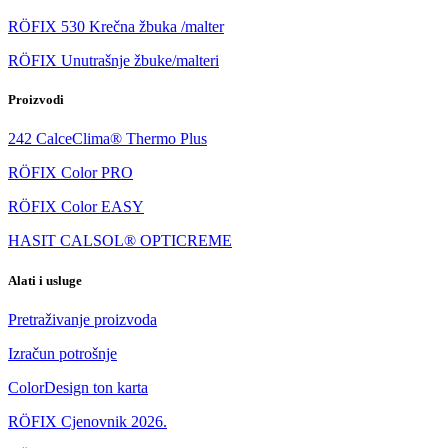
RÖFIX 530 Krečna žbuka /malter
RÖFIX Unutrašnje žbuke/malteri
Proizvodi
242 CalceClima® Thermo Plus
RÖFIX Color PRO
RÖFIX Color EASY
HASIT CALSOL® OPTICREME
Alati i usluge
Pretraživanje proizvoda
Izračun potrošnje
ColorDesign ton karta
RÖFIX Cjenovnik 2026.