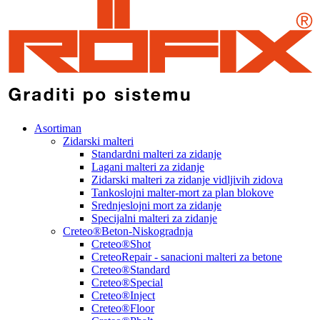
Asortiman
Zidarski malteri
Standardni malteri za zidanje
Lagani malteri za zidanje
Zidarski malteri za zidanje vidljivih zidova
Tankoslojni malter-mort za plan blokove
Srednjeslojni mort za zidanje
Specijalni malteri za zidanje
Creteo®Beton-Niskogradnja
Creteo®Shot
CreteoRepair - sanacioni malteri za betone
Creteo®Standard
Creteo®Special
Creteo®Inject
Creteo®Floor