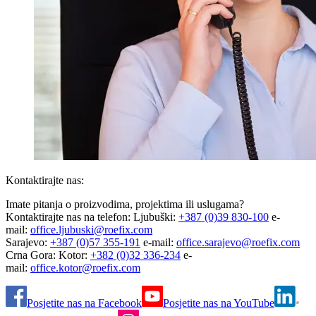
Kontaktirajte nas:
Imate pitanja o proizvodima, projektima ili uslugama?
Kontaktirajte nas na telefon: Ljubuški:
+387 (0)39 830-100
e-
mail:
office.ljubuski@roefix.com
Sarajevo:
+387 (0)57 355-191
e-mail:
office.sarajevo@roefix.com
Crna Gora: Kotor:
+382 (0)32 336-234
e-
mail:
office.kotor@roefix.com
Posjetite nas na Facebook
Posjetite nas na YouTube