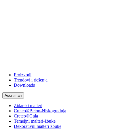
Proizvodi
Trendovi i rješenja
Downloads
Asortiman
Zidarski malteri
Creteo®Beton-Niskogradnja
Creteo®Gala
Temeljni malteri-žbuke
Dekorativni malteri-žbuke