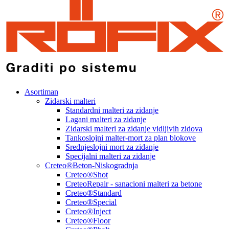
Asortiman
Zidarski malteri
Standardni malteri za zidanje
Lagani malteri za zidanje
Zidarski malteri za zidanje vidljivih zidova
Tankoslojni malter-mort za plan blokove
Srednjeslojni mort za zidanje
Specijalni malteri za zidanje
Creteo®Beton-Niskogradnja
Creteo®Shot
CreteoRepair - sanacioni malteri za betone
Creteo®Standard
Creteo®Special
Creteo®Inject
Creteo®Floor