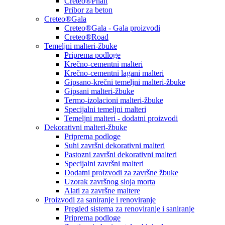
Creteo®Phalt
Pribor za beton
Creteo®Gala
Creteo®Gala - Gala proizvodi
Creteo®Road
Temeljni malteri-žbuke
Priprema podloge
Krečno-cementni malteri
Krečno-cementni lagani malteri
Gipsano-krečni temeljni malteri-žbuke
Gipsani malteri-žbuke
Termo-izolacioni malteri-žbuke
Specijalni temeljni malteri
Temeljni malteri - dodatni proizvodi
Dekorativni malteri-žbuke
Priprema podloge
Suhi završni dekorativni malteri
Pastozni završni dekorativni malteri
Specijalni završni malteri
Dodatni proizvodi za završne žbuke
Uzorak završnog sloja morta
Alati za završne maltere
Proizvodi za saniranje i renoviranje
Pregled sistema za renoviranje i saniranje
Priprema podloge