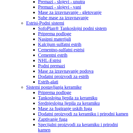
Premazi - slojevi - unutra
Premazi - slojevi - vani
Mase za izravnavanje - gletovanje
Suhe mase za izravnavanje
Estrisi-Podni sistemi
SofoPlan® Tankoslojni podni sistem
Priprema podloge
Nasipni materijali
Kalcijum sulfatni estrih
Cementno-sulfatni estrisi
Cementni estrih
NHL-Estrisi
Podni premazi
Mase za izravnavanje podova
Dodatni proizvodi za estrih
Estrih-alati
Sistemi postavljanja keramike
Priprema podloge
Tankoslojna ljepila za keramiku
Srednjeslojna ljepila za keramiku
Mase za fugiranje uskih fuga
Dodatni proizvodi za keramiku i prirodni kamen
Zaptivanje fuga
Specijalni proizvodi za keramiku i prirodni
kamen