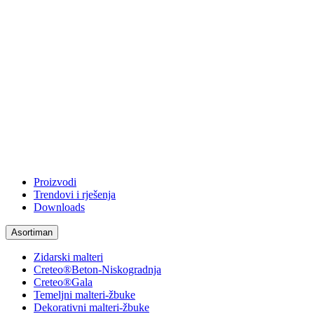
Proizvodi
Trendovi i rješenja
Downloads
Asortiman
Zidarski malteri
Creteo®Beton-Niskogradnja
Creteo®Gala
Temeljni malteri-žbuke
Dekorativni malteri-žbuke