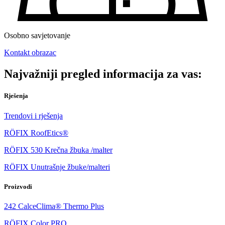
Osobno savjetovanje
Kontakt obrazac
Najvažniji pregled informacija za vas:
Rješenja
Trendovi i rješenja
RÖFIX RoofEtics®
RÖFIX 530 Krečna žbuka /malter
RÖFIX Unutrašnje žbuke/malteri
Proizvodi
242 CalceClima® Thermo Plus
RÖFIX Color PRO