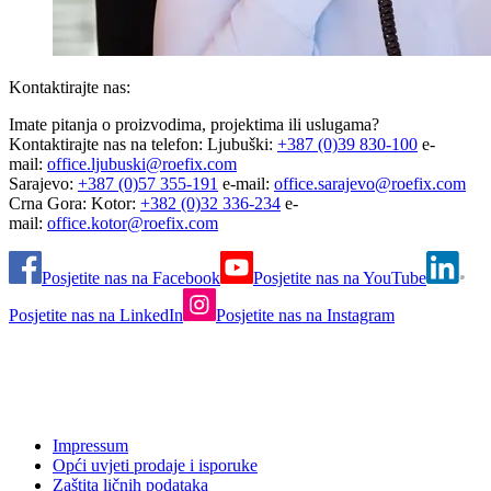
Kontaktirajte nas:
Imate pitanja o proizvodima, projektima ili uslugama?
Kontaktirajte nas na telefon: Ljubuški:
+387 (0)39 830-100
e-
mail:
office.ljubuski@roefix.com
Sarajevo:
+387 (0)57 355-191
e-mail:
office.sarajevo@roefix.com
Crna Gora: Kotor:
+382 (0)32 336-234
e-
mail:
office.kotor@roefix.com
Posjetite nas na Facebook
Posjetite nas na YouTube
Posjetite nas na LinkedIn
Posjetite nas na Instagram
Impressum
Opći uvjeti prodaje i isporuke
Zaštita ličnih podataka