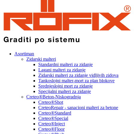
Asortiman
Zidarski malteri
Standardni malteri za zidanje
Lagani malteri za zidanje
Zidarski malteri za zidanje vidljivih zidova
Tankoslojni malter-mort za plan blokove
Srednjeslojni mort za zidanje
Specijalni malteri za zidanje
Creteo®Beton-Niskogradnja
Creteo®Shot
CreteoRepair - sanacioni malteri za betone
Creteo®Standard
Creteo®Special
Creteo®Inject
Creteo®Floor