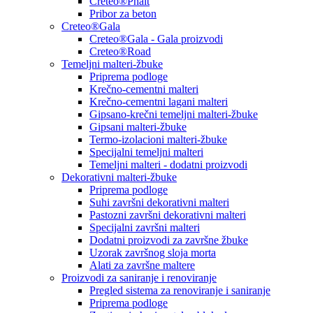
Creteo®Phalt
Pribor za beton
Creteo®Gala
Creteo®Gala - Gala proizvodi
Creteo®Road
Temeljni malteri-žbuke
Priprema podloge
Krečno-cementni malteri
Krečno-cementni lagani malteri
Gipsano-krečni temeljni malteri-žbuke
Gipsani malteri-žbuke
Termo-izolacioni malteri-žbuke
Specijalni temeljni malteri
Temeljni malteri - dodatni proizvodi
Dekorativni malteri-žbuke
Priprema podloge
Suhi završni dekorativni malteri
Pastozni završni dekorativni malteri
Specijalni završni malteri
Dodatni proizvodi za završne žbuke
Uzorak završnog sloja morta
Alati za završne maltere
Proizvodi za saniranje i renoviranje
Pregled sistema za renoviranje i saniranje
Priprema podloge