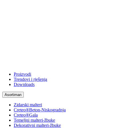
Proizvodi
Trendovi i rješenja
Downloads
Asortiman
Zidarski malteri
Creteo®Beton-Niskogradnja
Creteo®Gala
Temeljni malteri-žbuke
Dekorativni malteri-žbuke