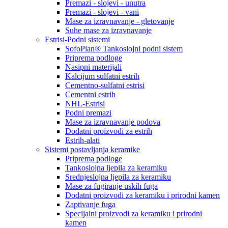
Premazi - slojevi - unutra
Premazi - slojevi - vani
Mase za izravnavanje - gletovanje
Suhe mase za izravnavanje
Estrisi-Podni sistemi
SofoPlan® Tankoslojni podni sistem
Priprema podloge
Nasipni materijali
Kalcijum sulfatni estrih
Cementno-sulfatni estrisi
Cementni estrih
NHL-Estrisi
Podni premazi
Mase za izravnavanje podova
Dodatni proizvodi za estrih
Estrih-alati
Sistemi postavljanja keramike
Priprema podloge
Tankoslojna ljepila za keramiku
Srednjeslojna ljepila za keramiku
Mase za fugiranje uskih fuga
Dodatni proizvodi za keramiku i prirodni kamen
Zaptivanje fuga
Specijalni proizvodi za keramiku i prirodni
kamen