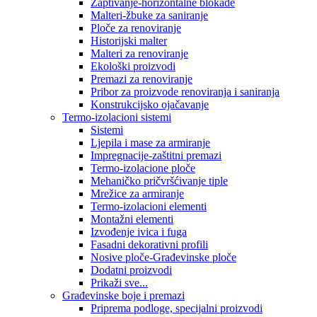
Zaptivanje-horizontalne blokade
Malteri-žbuke za saniranje
Ploče za renoviranje
Historijski malter
Malteri za renoviranje
Ekološki proizvodi
Premazi za renoviranje
Pribor za proizvode renoviranja i saniranja
Konstrukcijsko ojačavanje
Termo-izolacioni sistemi
Sistemi
Ljepila i mase za armiranje
Impregnacije-zaštitni premazi
Termo-izolacione ploče
Mehaničko pričvršćivanje tiple
Mrežice za armiranje
Termo-izolacioni elementi
Montažni elementi
Izvođenje ivica i fuga
Fasadni dekorativni profili
Nosive ploče-Građevinske ploče
Dodatni proizvodi
Prikaži sve...
Građevinske boje i premazi
Priprema podloge, specijalni proizvodi