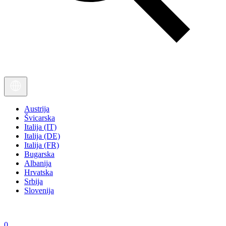
Austrija
Švicarska
Italija (IT)
Italija (DE)
Italija (FR)
Bugarska
Albanija
Hrvatska
Srbija
Slovenija
0