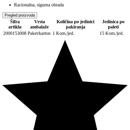
Racionalna, sigurna obrada
Pregled proizvoda
Šifra
Vrsta
Količina po jedinici
Jedinica po
artikla
ambalaže
pakiranja
paleti
2000153008
Paket/karton
1 Kom./jed.
15 Kom./jed.