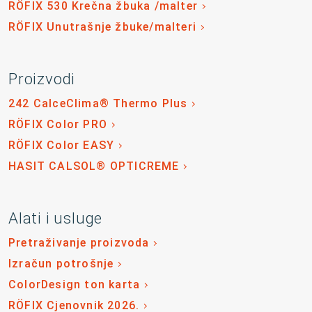
RÖFIX 530 Krečna žbuka /malter
RÖFIX Unutrašnje žbuke/malteri
Proizvodi
242 CalceClima® Thermo Plus
RÖFIX Color PRO
RÖFIX Color EASY
HASIT CALSOL® OPTICREME
Alati i usluge
Pretraživanje proizvoda
Izračun potrošnje
ColorDesign ton karta
RÖFIX Cjenovnik 2026.