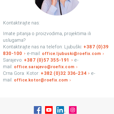
Kontaktirajte nas:
Imate pitanja o proizvodima, projektima ili
uslugama?
Kontaktirajte nas na telefon: Ljubuški:
+387 (0)39
830-100
e-mail:
office.ljubuski@roefix.com
Sarajevo:
+387 (0)57 355-191
e-
mail:
office.sarajevo@roefix.com
Crna Gora: Kotor:
+382 (0)32 336-234
e-
mail:
office.kotor@roefix.com
Posjetite nas na Facebook
Posjetite nas na YouTube
Posjetite nas na Linke
Posjetite nas na