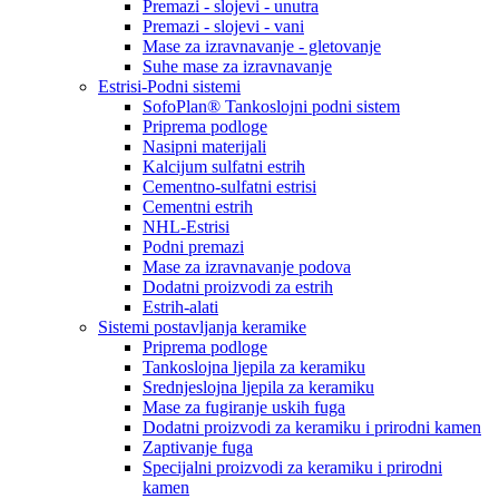
Premazi - slojevi - unutra
Premazi - slojevi - vani
Mase za izravnavanje - gletovanje
Suhe mase za izravnavanje
Estrisi-Podni sistemi
SofoPlan® Tankoslojni podni sistem
Priprema podloge
Nasipni materijali
Kalcijum sulfatni estrih
Cementno-sulfatni estrisi
Cementni estrih
NHL-Estrisi
Podni premazi
Mase za izravnavanje podova
Dodatni proizvodi za estrih
Estrih-alati
Sistemi postavljanja keramike
Priprema podloge
Tankoslojna ljepila za keramiku
Srednjeslojna ljepila za keramiku
Mase za fugiranje uskih fuga
Dodatni proizvodi za keramiku i prirodni kamen
Zaptivanje fuga
Specijalni proizvodi za keramiku i prirodni
kamen