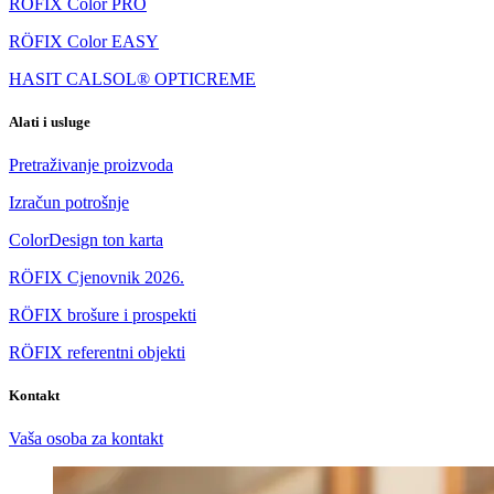
RÖFIX Color PRO
RÖFIX Color EASY
HASIT CALSOL® OPTICREME
Alati i usluge
Pretraživanje proizvoda
Izračun potrošnje
ColorDesign ton karta
RÖFIX Cjenovnik 2026.
RÖFIX brošure i prospekti
RÖFIX referentni objekti
Kontakt
Vaša osoba za kontakt