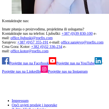
Kontaktirajte nas:
Imate pitanja o proizvodima, projektima ili uslugama?
Kontaktirajte nas na telefon: Ljubuški:
+387 (0)39 830-100
e-
mail:
office.ljubuski@roefix.com
Sarajevo:
+387 (0)57 355-191
e-mail:
office.sarajevo@roefix.com
Crna Gora: Kotor:
+382 (0)32 336-234
e-
mail:
office.kotor@roefix.com
Posjetite nas na Facebook
Posjetite nas na YouTube
Posjetite nas na LinkedIn
Posjetite nas na Instagram
Impressum
Opći uvjeti prodaje i isporuke