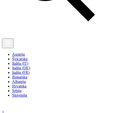
Austrija
Švicarska
Italija (IT)
Italija (DE)
Italija (FR)
Bugarska
Albanija
Hrvatska
Srbija
Slovenija
1