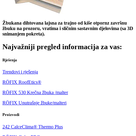
Žbukana dihtovana lajsna za trajno od kiše otpornz završnu
žbuku na prozoru, vratima i sličnim sastavnim djelovima (sa 3D
snimanjem pokreta).
Najvažniji pregled informacija za vas:
Rješenja
Trendovi i rješenja
RÖFIX RoofEtics®
RÖFIX 530 Krečna žbuka /malter
RÖFIX Unutrašnje žbuke/malteri
Proizvodi
242 CalceClima® Thermo Plus