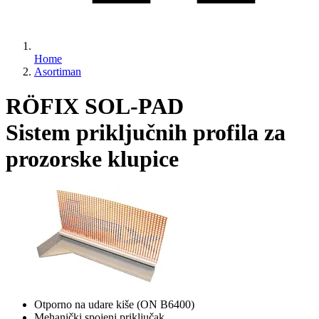
Home
Asortiman
RÖFIX SOL-PAD
Sistem priključnih profila za
prozorske klupice
Otporno na udare kiše (ON B6400)
Mehanički spojeni priključak