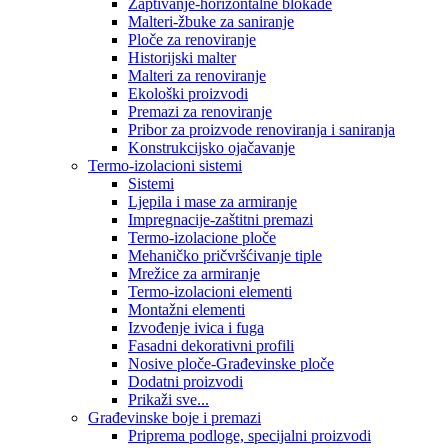
Zaptivanje-horizontalne blokade
Malteri-žbuke za saniranje
Ploče za renoviranje
Historijski malter
Malteri za renoviranje
Ekološki proizvodi
Premazi za renoviranje
Pribor za proizvode renoviranja i saniranja
Konstrukcijsko ojačavanje
Termo-izolacioni sistemi
Sistemi
Ljepila i mase za armiranje
Impregnacije-zaštitni premazi
Termo-izolacione ploče
Mehaničko pričvršćivanje tiple
Mrežice za armiranje
Termo-izolacioni elementi
Montažni elementi
Izvođenje ivica i fuga
Fasadni dekorativni profili
Nosive ploče-Građevinske ploče
Dodatni proizvodi
Prikaži sve...
Građevinske boje i premazi
Priprema podloge, specijalni proizvodi