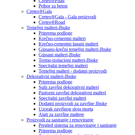
Creteo®Phalt
Pribor za beton
Creteo®Gala
Creteo®Gala - Gala proizvodi
Creteo®Road
Temeljni malteri-žbuke
Priprema podloge
Krečno-cementni malteri
Krečno-cementni lagani malteri
Gipsano-krečni temeljni malteri-žbuke
Gipsani malteri-žbuke
Termo-izolacioni malteri-žbuke
Specijalni temeljni malteri
Temeljni malteri - dodatni proizvodi
Dekorativni malteri-žbuke
Priprema podloge
Suhi završni dekorativni malteri
Pastozni završni dekorativni malteri
Specijalni završni malteri
Dodatni proizvodi za završne žbuke
Uzorak završnog sloja morta
Alati za završne maltere
Proizvodi za saniranje i renoviranje
Pregled sistema za renoviranje i saniranje
Priprema podloge