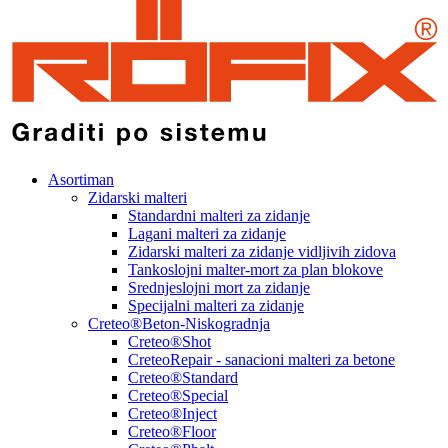
Asortiman
Zidarski malteri
Standardni malteri za zidanje
Lagani malteri za zidanje
Zidarski malteri za zidanje vidljivih zidova
Tankoslojni malter-mort za plan blokove
Srednjeslojni mort za zidanje
Specijalni malteri za zidanje
Creteo®Beton-Niskogradnja
Creteo®Shot
CreteoRepair - sanacioni malteri za betone
Creteo®Standard
Creteo®Special
Creteo®Inject
Creteo®Floor