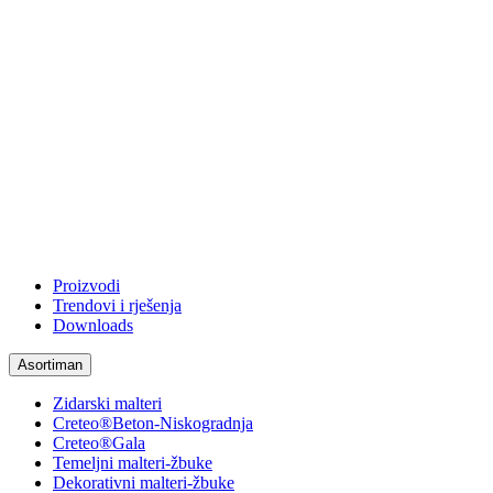
Proizvodi
Trendovi i rješenja
Downloads
Asortiman
Zidarski malteri
Creteo®Beton-Niskogradnja
Creteo®Gala
Temeljni malteri-žbuke
Dekorativni malteri-žbuke