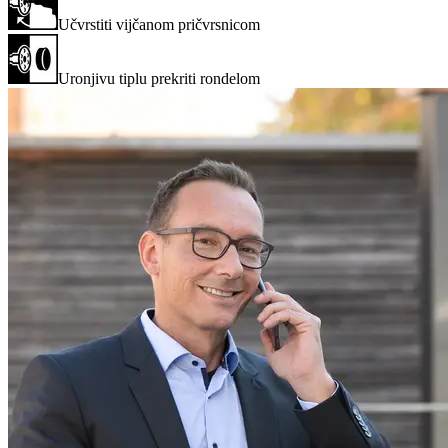
Učvrstiti vijčanom pričvrsnicom
Uronjivu tiplu prekriti rondelom