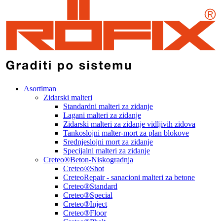
Asortiman
Zidarski malteri
Standardni malteri za zidanje
Lagani malteri za zidanje
Zidarski malteri za zidanje vidljivih zidova
Tankoslojni malter-mort za plan blokove
Srednjeslojni mort za zidanje
Specijalni malteri za zidanje
Creteo®Beton-Niskogradnja
Creteo®Shot
CreteoRepair - sanacioni malteri za betone
Creteo®Standard
Creteo®Special
Creteo®Inject
Creteo®Floor