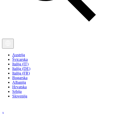
Austrija
Švicarska
Italija (IT)
Italija (DE)
Italija (FR)
Bugarska
Albanija
Hrvatska
Srbija
Slovenija
1