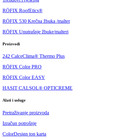
RÖFIX RoofEtics®
RÖFIX 530 Krečna žbuka /malter
RÖFIX Unutrašnje žbuke/malteri
Proizvodi
242 CalceClima® Thermo Plus
RÖFIX Color PRO
RÖFIX Color EASY
HASIT CALSOL® OPTICREME
Alati i usluge
Pretraživanje proizvoda
Izračun potrošnje
ColorDesign ton karta