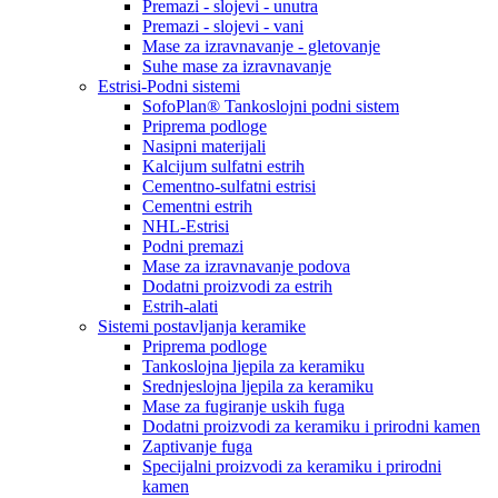
Premazi - slojevi - unutra
Premazi - slojevi - vani
Mase za izravnavanje - gletovanje
Suhe mase za izravnavanje
Estrisi-Podni sistemi
SofoPlan® Tankoslojni podni sistem
Priprema podloge
Nasipni materijali
Kalcijum sulfatni estrih
Cementno-sulfatni estrisi
Cementni estrih
NHL-Estrisi
Podni premazi
Mase za izravnavanje podova
Dodatni proizvodi za estrih
Estrih-alati
Sistemi postavljanja keramike
Priprema podloge
Tankoslojna ljepila za keramiku
Srednjeslojna ljepila za keramiku
Mase za fugiranje uskih fuga
Dodatni proizvodi za keramiku i prirodni kamen
Zaptivanje fuga
Specijalni proizvodi za keramiku i prirodni
kamen