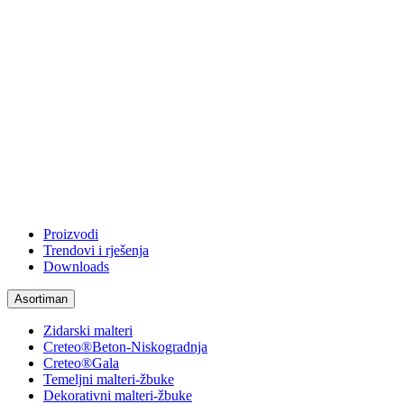
Proizvodi
Trendovi i rješenja
Downloads
Asortiman
Zidarski malteri
Creteo®Beton-Niskogradnja
Creteo®Gala
Temeljni malteri-žbuke
Dekorativni malteri-žbuke