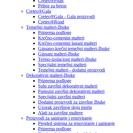
Creteo®Phalt
Pribor za beton
Creteo®Gala
Creteo®Gala - Gala proizvodi
Creteo®Road
Temeljni malteri-žbuke
Priprema podloge
Krečno-cementni malteri
Krečno-cementni lagani malteri
Gipsano-krečni temeljni malteri-žbuke
Gipsani malteri-žbuke
Termo-izolacioni malteri-žbuke
Specijalni temeljni malteri
Temeljni malteri - dodatni proizvodi
Dekorativni malteri-žbuke
Priprema podloge
Suhi završni dekorativni malteri
Pastozni završni dekorativni malteri
Specijalni završni malteri
Dodatni proizvodi za završne žbuke
Uzorak završnog sloja morta
Alati za završne maltere
Proizvodi za saniranje i renoviranje
Pregled sistema za renoviranje i saniranje
Priprema podloge