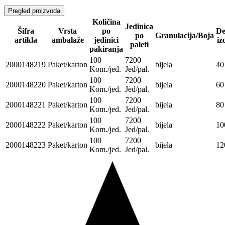
Pregled proizvoda
Količina
Jedinica
Šifra
Vrsta
po
De
po
Granulacija/Boja
artikla
ambalaže
jedinici
iz
paleti
pakiranja
100
7200
2000148219
Paket/karton
bijela
40
Kom./jed.
Jed/pal.
100
7200
2000148220
Paket/karton
bijela
60
Kom./jed.
Jed/pal.
100
7200
2000148221
Paket/karton
bijela
80
Kom./jed.
Jed/pal.
100
7200
2000148222
Paket/karton
bijela
10
Kom./jed.
Jed/pal.
100
7200
2000148223
Paket/karton
bijela
12
Kom./jed.
Jed/pal.