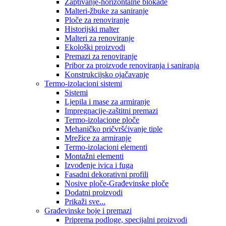
Zaptivanje-horizontalne blokade
Malteri-žbuke za saniranje
Ploče za renoviranje
Historijski malter
Malteri za renoviranje
Ekološki proizvodi
Premazi za renoviranje
Pribor za proizvode renoviranja i saniranja
Konstrukcijsko ojačavanje
Termo-izolacioni sistemi
Sistemi
Ljepila i mase za armiranje
Impregnacije-zaštitni premazi
Termo-izolacione ploče
Mehaničko pričvršćivanje tiple
Mrežice za armiranje
Termo-izolacioni elementi
Montažni elementi
Izvođenje ivica i fuga
Fasadni dekorativni profili
Nosive ploče-Građevinske ploče
Dodatni proizvodi
Prikaži sve...
Građevinske boje i premazi
Priprema podloge, specijalni proizvodi