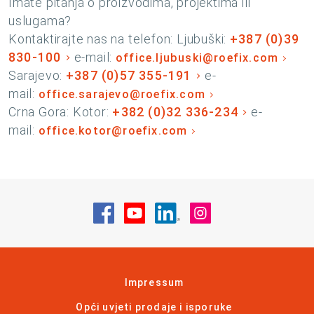
Imate pitanja o proizvodima, projektima ili
uslugama?
Kontaktirajte nas na telefon: Ljubuški:
+387 (0)39
830-100
e-mail:
office.ljubuski@roefix.com
Sarajevo:
+387 (0)57 355-191
e-
mail:
office.sarajevo@roefix.com
Crna Gora: Kotor:
+382 (0)32 336-234
e-
mail:
office.kotor@roefix.com
Posjetite nas na Facebook
Posjetite nas na YouTube
Posjetite nas na Linke
Posjetite nas na
Impressum
Opći uvjeti prodaje i isporuke