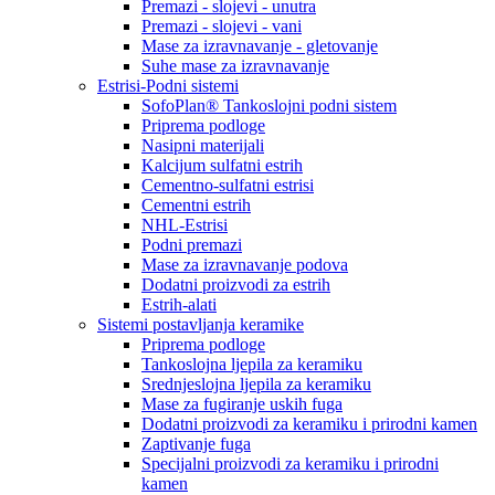
Premazi - slojevi - unutra
Premazi - slojevi - vani
Mase za izravnavanje - gletovanje
Suhe mase za izravnavanje
Estrisi-Podni sistemi
SofoPlan® Tankoslojni podni sistem
Priprema podloge
Nasipni materijali
Kalcijum sulfatni estrih
Cementno-sulfatni estrisi
Cementni estrih
NHL-Estrisi
Podni premazi
Mase za izravnavanje podova
Dodatni proizvodi za estrih
Estrih-alati
Sistemi postavljanja keramike
Priprema podloge
Tankoslojna ljepila za keramiku
Srednjeslojna ljepila za keramiku
Mase za fugiranje uskih fuga
Dodatni proizvodi za keramiku i prirodni kamen
Zaptivanje fuga
Specijalni proizvodi za keramiku i prirodni
kamen