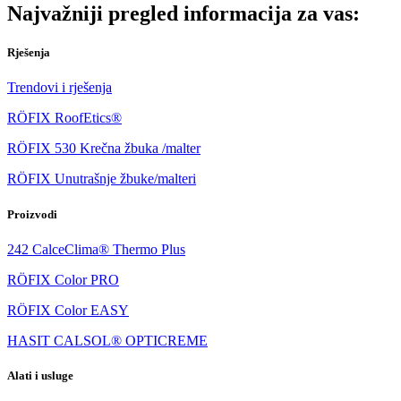
Najvažniji pregled informacija za vas:
Rješenja
Trendovi i rješenja
RÖFIX RoofEtics®
RÖFIX 530 Krečna žbuka /malter
RÖFIX Unutrašnje žbuke/malteri
Proizvodi
242 CalceClima® Thermo Plus
RÖFIX Color PRO
RÖFIX Color EASY
HASIT CALSOL® OPTICREME
Alati i usluge