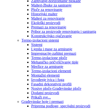
Zaptivanje-horizontalne blokade
Malteri-žbuke za saniranje
Ploče za renoviranje
Historijski malter
Malteri za renoviranje
Ekološki proizvodi
Premazi za renoviranje
Pribor za proizvode renoviranja i saniranja
Konstrukcijsko ojačavanje
Termo-izolacioni sistemi
Sistemi
Ljepila i mase za armiranje
Impregnacije-zaštitni premazi
Termo-izolacione ploče
Mehaničko pričvršćivanje tiple
Mrežice za armiranje
Termo-izolacioni elementi
Montažni elementi
Izvođenje ivica i fuga
Fasadni dekorativni profili
Nosive ploče-Građevinske ploče
Dodatni proizvodi
Prikaži sve...
Građevinske boje i premazi
Priprema podloge, specijalni proizvodi