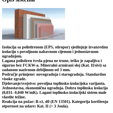
Izolacija sa polistirenom (EPS, stiropor) sjedinjuje izvanrednu
izolaciju s povoljnom nabavnom cijenom i jednostavnom
ugradnjom.
Lagana polistiren tvrda pjena ne trune, teško je zapaljiva i
sigurno bez FCKW-a. Mineralni armirani sloj (Kat. II/sivi) sa
zadanom nazivnom debljinom od 3 mm.
Područje primjene: novogradnja i starogradnja. Standardno
visoke zgrade.
Djelovanje/svojstvo: povoljna toplinsko-izolacijska varijanta.
Jednostavna, ekonomična ugradnja. Dobra toplinska izolacija
(0,031- 0,040 W/mK). Lagani toplinsko-izolacijski sistem male
vlastite težine.
Reakcija na požar: B-s1, d0 (EN 13501). Kategorija korištenja
otpornost na udare: Kat. II (> 3 Joula).