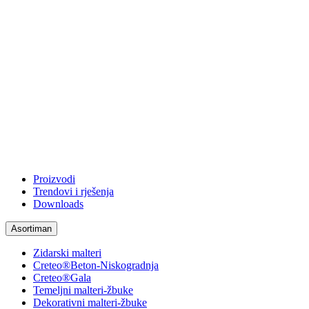
Proizvodi
Trendovi i rješenja
Downloads
Asortiman
Zidarski malteri
Creteo®Beton-Niskogradnja
Creteo®Gala
Temeljni malteri-žbuke
Dekorativni malteri-žbuke