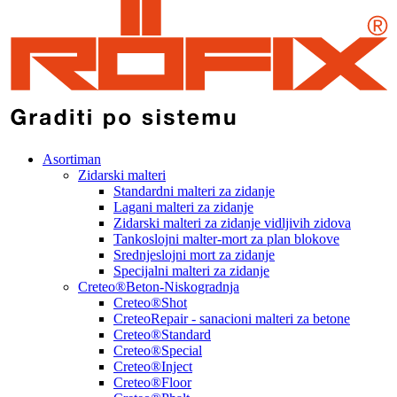
Asortiman
Zidarski malteri
Standardni malteri za zidanje
Lagani malteri za zidanje
Zidarski malteri za zidanje vidljivih zidova
Tankoslojni malter-mort za plan blokove
Srednjeslojni mort za zidanje
Specijalni malteri za zidanje
Creteo®Beton-Niskogradnja
Creteo®Shot
CreteoRepair - sanacioni malteri za betone
Creteo®Standard
Creteo®Special
Creteo®Inject
Creteo®Floor