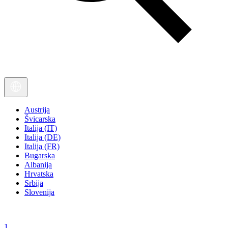
Austrija
Švicarska
Italija (IT)
Italija (DE)
Italija (FR)
Bugarska
Albanija
Hrvatska
Srbija
Slovenija
1