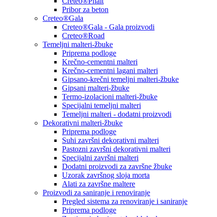
Creteo®Phalt
Pribor za beton
Creteo®Gala
Creteo®Gala - Gala proizvodi
Creteo®Road
Temeljni malteri-žbuke
Priprema podloge
Krečno-cementni malteri
Krečno-cementni lagani malteri
Gipsano-krečni temeljni malteri-žbuke
Gipsani malteri-žbuke
Termo-izolacioni malteri-žbuke
Specijalni temeljni malteri
Temeljni malteri - dodatni proizvodi
Dekorativni malteri-žbuke
Priprema podloge
Suhi završni dekorativni malteri
Pastozni završni dekorativni malteri
Specijalni završni malteri
Dodatni proizvodi za završne žbuke
Uzorak završnog sloja morta
Alati za završne maltere
Proizvodi za saniranje i renoviranje
Pregled sistema za renoviranje i saniranje
Priprema podloge