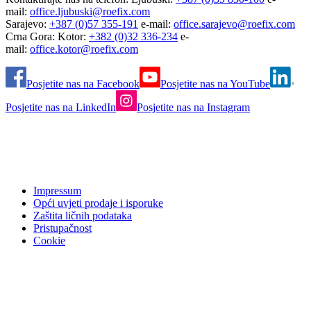
mail:
office.ljubuski@roefix.com
Sarajevo:
+387 (0)57 355-191
e-mail:
office.sarajevo@roefix.com
Crna Gora: Kotor:
+382 (0)32 336-234
e-
mail:
office.kotor@roefix.com
Posjetite nas na Facebook
Posjetite nas na YouTube
Posjetite nas na LinkedIn
Posjetite nas na Instagram
Impressum
Opći uvjeti prodaje i isporuke
Zaštita ličnih podataka
Pristupačnost
Cookie