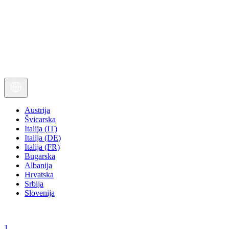
Austrija
Švicarska
Italija (IT)
Italija (DE)
Italija (FR)
Bugarska
Albanija
Hrvatska
Srbija
Slovenija
1