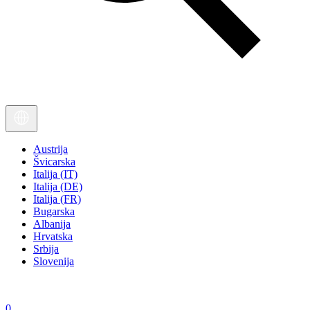
Austrija
Švicarska
Italija (IT)
Italija (DE)
Italija (FR)
Bugarska
Albanija
Hrvatska
Srbija
Slovenija
0