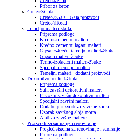
Creteo®Phalt
Pribor za beton
Creteo®Gala
Creteo®Gala - Gala proizvodi
Creteo®Road
Temeljni malteri-žbuke
Priprema podloge
Krečno-cementni malteri
Krečno-cementni lagani malteri
Gipsano-krečni temeljni malteri-žbuke
Gipsani malteri-žbuke
Termo-izolacioni malteri-žbuke
Specijalni temeljni malteri
Temeljni malteri - dodatni proizvodi
Dekorativni malteri-žbuke
Priprema podloge
Suhi završni dekorativni malteri
Pastozni završni dekorativni malteri
Specijalni završni malteri
Dodatni proizvodi za završne žbuke
Uzorak završnog sloja morta
Alati za završne maltere
Proizvodi za saniranje i renoviranje
Pregled sistema za renoviranje i saniranje
Priprema podloge