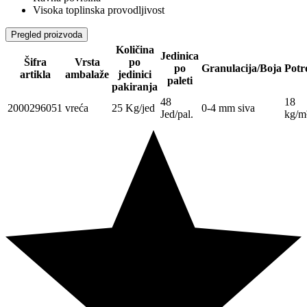
Visoka toplinska provodljivost
Pregled proizvoda
Količina
Jedinica
Šifra
Vrsta
po
po
Granulacija/Boja
Potr
artikla
ambalaže
jedinici
paleti
pakiranja
48
18
2000296051
vreća
25 Kg/jed
0-4 mm siva
Jed/pal.
kg/m