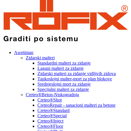
Asortiman
Zidarski malteri
Standardni malteri za zidanje
Lagani malteri za zidanje
Zidarski malteri za zidanje vidljivih zidova
Tankoslojni malter-mort za plan blokove
Srednjeslojni mort za zidanje
Specijalni malteri za zidanje
Creteo®Beton-Niskogradnja
Creteo®Shot
CreteoRepair - sanacioni malteri za betone
Creteo®Standard
Creteo®Special
Creteo®Inject
Creteo®Floor