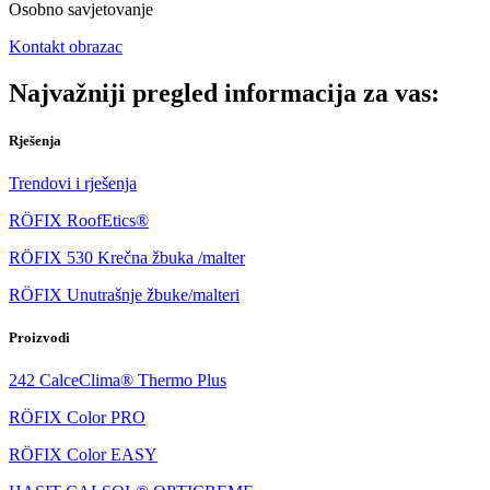
Osobno savjetovanje
Kontakt obrazac
Najvažniji pregled informacija za vas:
Rješenja
Trendovi i rješenja
RÖFIX RoofEtics®
RÖFIX 530 Krečna žbuka /malter
RÖFIX Unutrašnje žbuke/malteri
Proizvodi
242 CalceClima® Thermo Plus
RÖFIX Color PRO
RÖFIX Color EASY