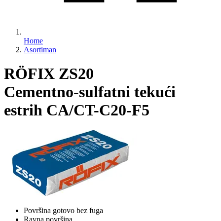
Home
Asortiman
RÖFIX ZS20
Cementno-sulfatni tekući
estrih CA/CT-C20-F5
Površina gotovo bez fuga
Ravna površina