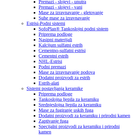
Premazi - slojevi - unutra
Premazi - slojevi - vani
Mase za izravnavanje - gletovanje
Suhe mase za izravnavanje
Estrisi-Podni sistemi
SofoPlan® Tankoslojni podni sistem
Priprema podloge
Nasipni materijali
Kalcijum sulfatni estrih
Cementno-sulfatni estrisi
Cementni estrih
NHL-Estrisi
Podni premazi
Mase za izravnavanje podova
Dodatni proizvodi za estrih
Estrih-alati
Sistemi postavljanja keramike
Priprema podloge
Tankoslojna ljepila za keramiku
Srednjeslojna ljepila za keramiku
Mase za fugiranje uskih fuga
Dodatni proizvodi za keramiku i prirodni kamen
Zaptivanje fuga
Specijalni proizvodi za keramiku i prirodni
kamen