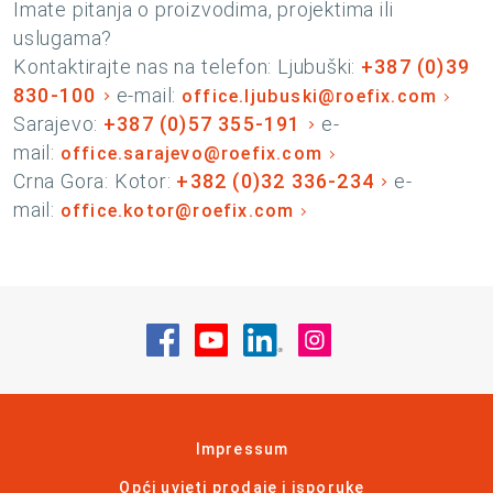
Imate pitanja o proizvodima, projektima ili
uslugama?
Kontaktirajte nas na telefon: Ljubuški:
+387 (0)39
830-100
e-mail:
office.ljubuski@roefix.com
Sarajevo:
+387 (0)57 355-191
e-
mail:
office.sarajevo@roefix.com
Crna Gora: Kotor:
+382 (0)32 336-234
e-
mail:
office.kotor@roefix.com
Posjetite nas na Facebook
Posjetite nas na YouTube
Posjetite nas na Linke
Posjetite nas na
Impressum
Opći uvjeti prodaje i isporuke