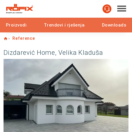
Proizvodi
Trendovi i rješenja
Downloads
Home
Reference
Dizdarević Home, Velika Kladuša