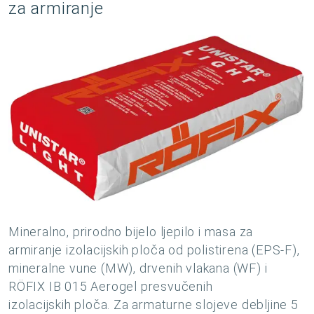
za armiranje
Mineralno, prirodno bijelo ljepilo i masa za
armiranje izolacijskih ploča od polistirena (EPS-F),
mineralne vune (MW), drvenih vlakana (WF) i
RÖFIX IB 015 Aerogel presvučenih
izolacijskih ploča. Za armaturne slojeve debljine 5