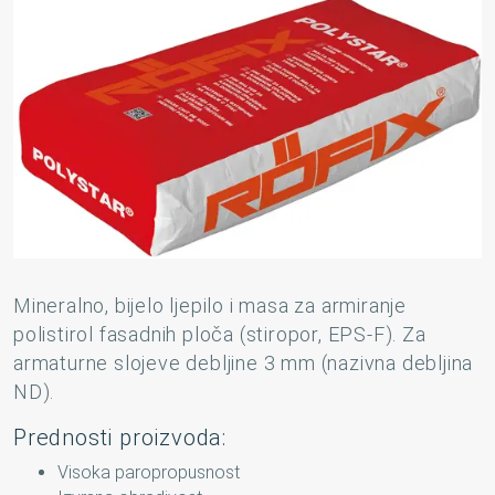
Mineralno, bijelo ljepilo i masa za armiranje
polistirol fasadnih ploča (stiropor, EPS-F). Za
armaturne slojeve debljine 3 mm (nazivna debljina
ND).
Prednosti proizvoda:
Visoka paropropusnost