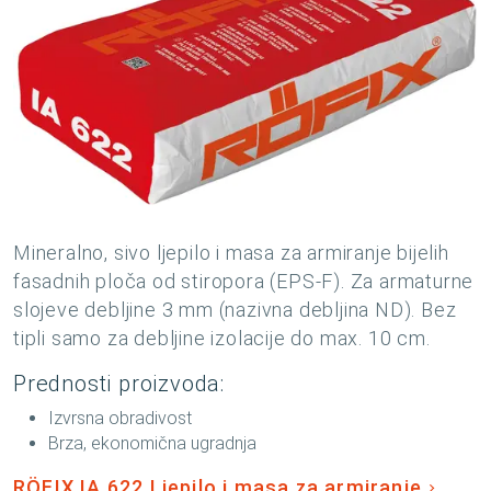
Mineralno, sivo ljepilo i masa za armiranje bijelih
fasadnih ploča od stiropora (EPS-F). Za armaturne
slojeve debljine 3 mm (nazivna debljina ND). Bez
tipli samo za debljine izolacije do max. 10 cm.
Prednosti proizvoda:
Izvrsna obradivost
Brza, ekonomična ugradnja
RÖFIX IA 622 Ljepilo i masa za armiranje