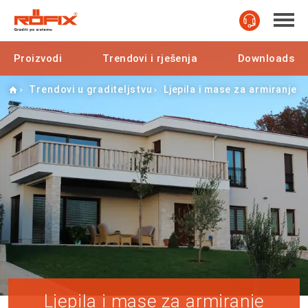
Proizvodi
Trendovi i rješenja
Downloads
Home
Trendovi u graditeljstvu
Ljepila i mase za armiranje
Ljepila i mase za armiranje