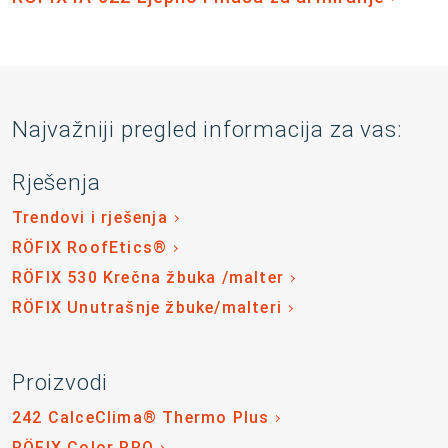
Najvažniji pregled informacija za vas:
Rješenja
Trendovi i rješenja
RÖFIX RoofEtics®
RÖFIX 530 Krečna žbuka /malter
RÖFIX Unutrašnje žbuke/malteri
Proizvodi
242 CalceClima® Thermo Plus
RÖFIX Color PRO