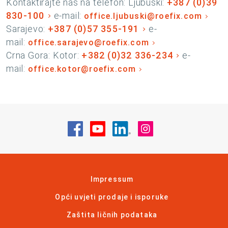
Kontaktirajte nas na telefon: Ljubuški:
+387 (0)39
830-100
e-mail:
office.ljubuski@roefix.com
Sarajevo:
+387 (0)57 355-191
e-
mail:
office.sarajevo@roefix.com
Crna Gora: Kotor:
+382 (0)32 336-234
e-
mail:
office.kotor@roefix.com
Posjetite nas na Facebook
Posjetite nas na YouTube
Posjetite nas na Linke
Posjetite nas na
Impressum
Opći uvjeti prodaje i isporuke
Zaštita ličnih podataka