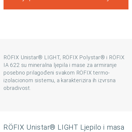
RÖFIX Unistar® LIGHT, RÖFIX Polystar® i RÖFIX
IA 622 su mineralna ljepila i mase za armiranje
posebno prilagođeni svakom RÖFIX termo-
izolacionom sistemu, a karakterizira ih izvrsna
obradivost.
RÖFIX Unistar® LIGHT Ljepilo i masa