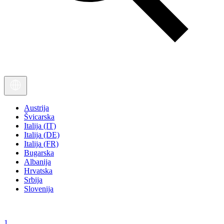
Austrija
Švicarska
Italija (IT)
Italija (DE)
Italija (FR)
Bugarska
Albanija
Hrvatska
Srbija
Slovenija
1