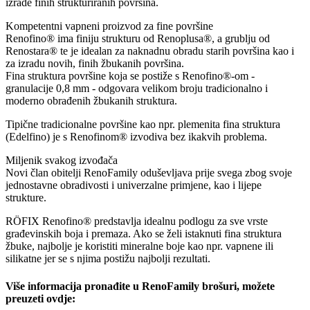
izrade finih strukturiranih površina.
Kompetentni vapneni proizvod za fine površine
Renofino® ima finiju strukturu od Renoplusa®, a grublju od
Renostara® te je idealan za naknadnu obradu starih površina kao i
za izradu novih, finih žbukanih površina.
Fina struktura površine koja se postiže s Renofino®-om -
granulacije 0,8 mm - odgovara velikom broju tradicionalno i
moderno obrađenih žbukanih struktura.
Tipične tradicionalne površine kao npr. plemenita fina struktura
(Edelfino) je s Renofinom® izvodiva bez ikakvih problema.
Miljenik svakog izvođača
Novi član obitelji RenoFamily oduševljava prije svega zbog svoje
jednostavne obradivosti i univerzalne primjene, kao i lijepe
strukture.
RÖFIX Renofino® predstavlja idealnu podlogu za sve vrste
građevinskih boja i premaza. Ako se želi istaknuti fina struktura
žbuke, najbolje je koristiti mineralne boje kao npr. vapnene ili
silikatne jer se s njima postižu najbolji rezultati.
Više informacija pronađite u RenoFamily brošuri, možete
preuzeti ovdje: