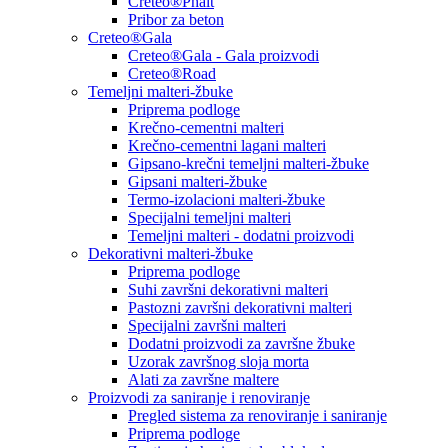
Creteo®Phalt
Pribor za beton
Creteo®Gala
Creteo®Gala - Gala proizvodi
Creteo®Road
Temeljni malteri-žbuke
Priprema podloge
Krečno-cementni malteri
Krečno-cementni lagani malteri
Gipsano-krečni temeljni malteri-žbuke
Gipsani malteri-žbuke
Termo-izolacioni malteri-žbuke
Specijalni temeljni malteri
Temeljni malteri - dodatni proizvodi
Dekorativni malteri-žbuke
Priprema podloge
Suhi završni dekorativni malteri
Pastozni završni dekorativni malteri
Specijalni završni malteri
Dodatni proizvodi za završne žbuke
Uzorak završnog sloja morta
Alati za završne maltere
Proizvodi za saniranje i renoviranje
Pregled sistema za renoviranje i saniranje
Priprema podloge