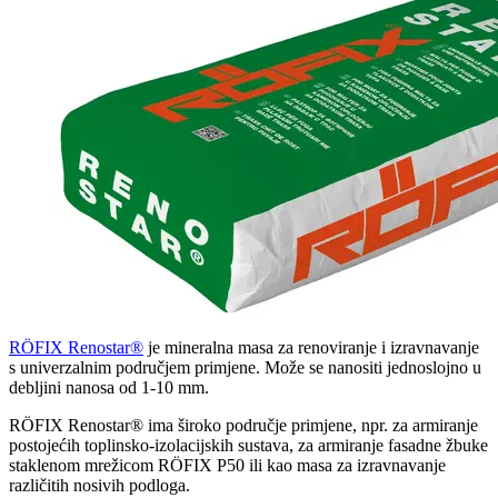
RÖFIX Renostar®
je mineralna masa za renoviranje i izravnavanje
s univerzalnim područjem primjene. Može se nanositi jednoslojno u
debljini nanosa od 1-10 mm.
RÖFIX Renostar® ima široko područje primjene, npr. za armiranje
postojećih toplinsko-izolacijskih sustava, za armiranje fasadne žbuke
staklenom mrežicom RÖFIX P50 ili kao masa za izravnavanje
različitih nosivih podloga.