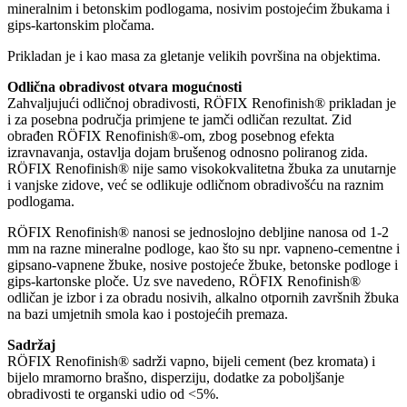
mineralnim i betonskim podlogama, nosivim postojećim žbukama i
gips-kartonskim pločama.
Prikladan je i kao masa za gletanje velikih površina na objektima.
Odlična obradivost otvara mogućnosti
Zahvaljujući odličnoj obradivosti, RÖFIX Renofinish® prikladan je
i za posebna područja primjene te jamči odličan rezultat. Zid
obrađen RÖFIX Renofinish®-om, zbog posebnog efekta
izravnavanja, ostavlja dojam brušenog odnosno poliranog zida.
RÖFIX Renofinish® nije samo visokokvalitetna žbuka za unutarnje
i vanjske zidove, već se odlikuje odličnom obradivošću na raznim
podlogama.
RÖFIX Renofinish® nanosi se jednoslojno debljine nanosa od 1-2
mm na razne mineralne podloge, kao što su npr. vapneno-cementne i
gipsano-vapnene žbuke, nosive postojeće žbuke, betonske podloge i
gips-kartonske ploče. Uz sve navedeno, RÖFIX Renofinish®
odličan je izbor i za obradu nosivih, alkalno otpornih završnih žbuka
na bazi umjetnih smola kao i postojećih premaza.
Sadržaj
RÖFIX Renofinish® sadrži vapno, bijeli cement (bez kromata) i
bijelo mramorno brašno, disperziju, dodatke za poboljšanje
obradivosti te organski udio od <5%.