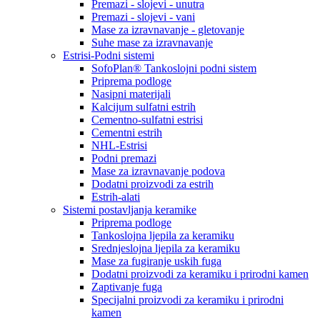
Premazi - slojevi - unutra
Premazi - slojevi - vani
Mase za izravnavanje - gletovanje
Suhe mase za izravnavanje
Estrisi-Podni sistemi
SofoPlan® Tankoslojni podni sistem
Priprema podloge
Nasipni materijali
Kalcijum sulfatni estrih
Cementno-sulfatni estrisi
Cementni estrih
NHL-Estrisi
Podni premazi
Mase za izravnavanje podova
Dodatni proizvodi za estrih
Estrih-alati
Sistemi postavljanja keramike
Priprema podloge
Tankoslojna ljepila za keramiku
Srednjeslojna ljepila za keramiku
Mase za fugiranje uskih fuga
Dodatni proizvodi za keramiku i prirodni kamen
Zaptivanje fuga
Specijalni proizvodi za keramiku i prirodni
kamen