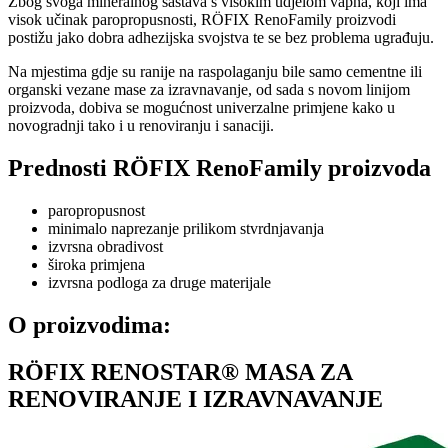
Zbog svoga mineralnog sastava s visokim udjelom vapna, koji ima
visok učinak paropropusnosti, RÖFIX RenoFamily proizvodi
postižu jako dobra adhezijska svojstva te se bez problema ugrađuju.
Na mjestima gdje su ranije na raspolaganju bile samo cementne ili
organski vezane mase za izravnavanje, od sada s novom linijom
proizvoda, dobiva se mogućnost univerzalne primjene kako u
novogradnji tako i u renoviranju i sanaciji.
Prednosti RÖFIX RenoFamily proizvoda
paropropusnost
minimalo naprezanje prilikom stvrdnjavanja
izvrsna obradivost
široka primjena
izvrsna podloga za druge materijale
O proizvodima:
RÖFIX RENOSTAR® MASA ZA
RENOVIRANJE I IZRAVNAVANJE