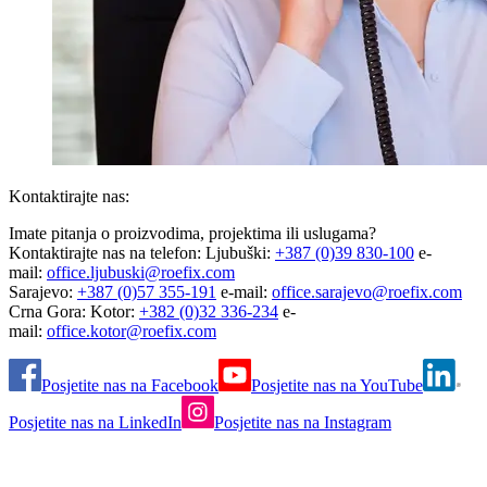
Kontaktirajte nas:
Imate pitanja o proizvodima, projektima ili uslugama?
Kontaktirajte nas na telefon: Ljubuški:
+387 (0)39 830-100
e-
mail:
office.ljubuski@roefix.com
Sarajevo:
+387 (0)57 355-191
e-mail:
office.sarajevo@roefix.com
Crna Gora: Kotor:
+382 (0)32 336-234
e-
mail:
office.kotor@roefix.com
Posjetite nas na Facebook
Posjetite nas na YouTube
Posjetite nas na LinkedIn
Posjetite nas na Instagram