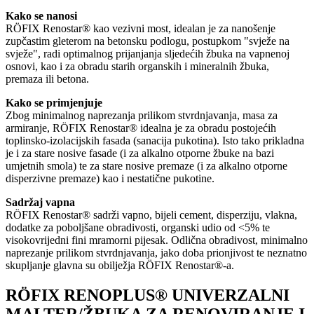
Kako se nanosi
RÖFIX Renostar® kao vezivni most, idealan je za nanošenje
zupčastim gleterom na betonsku podlogu, postupkom "svježe na
svježe", radi optimalnog prijanjanja sljedećih žbuka na vapnenoj
osnovi, kao i za obradu starih organskih i mineralnih žbuka,
premaza ili betona.
Kako se primjenjuje
Zbog minimalnog naprezanja prilikom stvrdnjavanja, masa za
armiranje, RÖFIX Renostar® idealna je za obradu postojećih
toplinsko-izolacijskih fasada (sanacija pukotina). Isto tako prikladna
je i za stare nosive fasade (i za alkalno otporne žbuke na bazi
umjetnih smola) te za stare nosive premaze (i za alkalno otporne
disperzivne premaze) kao i nestatične pukotine.
Sadržaj vapna
RÖFIX Renostar® sadrži vapno, bijeli cement, disperziju, vlakna,
dodatke za poboljšane obradivosti, organski udio od <5% te
visokovrijedni fini mramorni pijesak. Odlična obradivost, minimalno
naprezanje prilikom stvrdnjavanja, jako doba prionjivost te neznatno
skupljanje glavna su obilježja RÖFIX Renostar®-a.
RÖFIX RENOPLUS® UNIVERZALNI
MALTER/ŽBUKA ZA RENOVIRANJE I