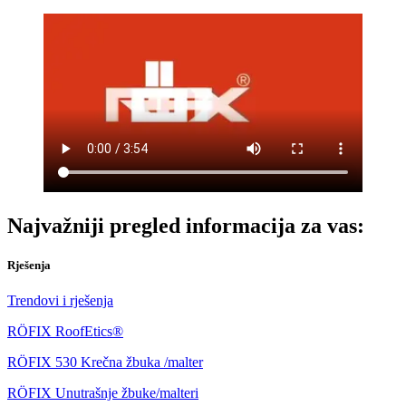
Najvažniji pregled informacija za vas:
Rješenja
Trendovi i rješenja
RÖFIX RoofEtics®
RÖFIX 530 Krečna žbuka /malter
RÖFIX Unutrašnje žbuke/malteri