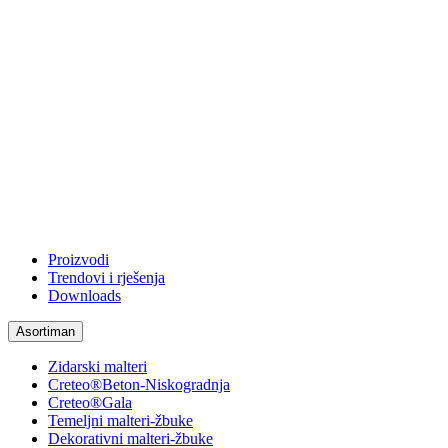
Proizvodi
Trendovi i rješenja
Downloads
Asortiman
Zidarski malteri
Creteo®Beton-Niskogradnja
Creteo®Gala
Temeljni malteri-žbuke
Dekorativni malteri-žbuke