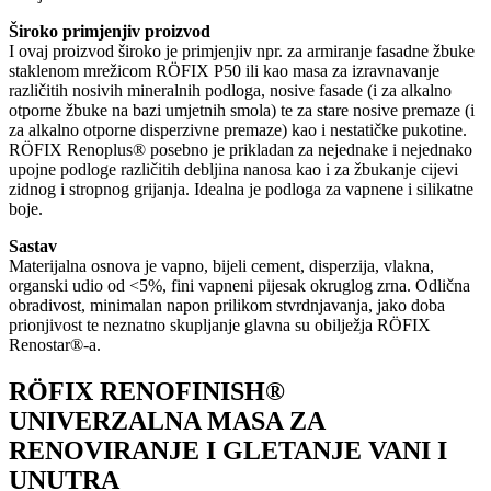
Široko primjenjiv proizvod
I ovaj proizvod široko je primjenjiv npr. za armiranje fasadne žbuke
staklenom mrežicom RÖFIX P50 ili kao masa za izravnavanje
različitih nosivih mineralnih podloga, nosive fasade (i za alkalno
otporne žbuke na bazi umjetnih smola) te za stare nosive premaze (i
za alkalno otporne disperzivne premaze) kao i nestatičke pukotine.
RÖFIX Renoplus® posebno je prikladan za nejednake i nejednako
upojne podloge različitih debljina nanosa kao i za žbukanje cijevi
zidnog i stropnog grijanja. Idealna je podloga za vapnene i silikatne
boje.
Sastav
Materijalna osnova je vapno, bijeli cement, disperzija, vlakna,
organski udio od <5%, fini vapneni pijesak okruglog zrna. Odlična
obradivost, minimalan napon prilikom stvrdnjavanja, jako doba
prionjivost te neznatno skupljanje glavna su obilježja RÖFIX
Renostar®-a.
RÖFIX RENOFINISH®
UNIVERZALNA MASA ZA
RENOVIRANJE I GLETANJE VANI I
UNUTRA