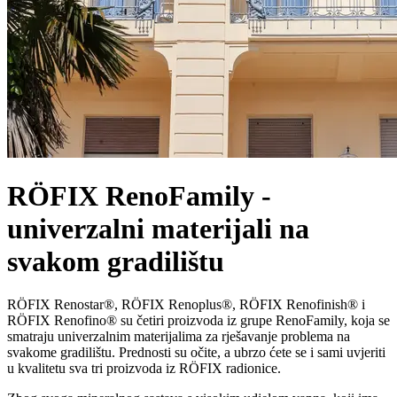
RÖFIX RenoFamily -
univerzalni materijali na
svakom gradilištu
RÖFIX Renostar®, RÖFIX Renoplus®, RÖFIX Renofinish® i
RÖFIX Renofino® su četiri proizvoda iz grupe RenoFamily, koja se
smatraju univerzalnim materijalima za rješavanje problema na
svakome gradilištu. Prednosti su očite, a ubrzo ćete se i sami uvjeriti
u kvalitetu sva tri proizvoda iz RÖFIX radionice.