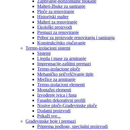
Zaptivanje-horizontalne blokade
Malteri-žbuke za saniranje
Ploče za renoviranje
Historijski malter
Malteri za renoviranje
Ekološki proizvodi
Premazi za renoviranje
Pribor za proizvode renoviranja i saniranja
Konstrukcijsko ojačavanje
Termo-izolacioni sistemi
Sistemi
Ljepila i mase za armiranje
Impregnacije-zaštitni premazi
Termo-izolacione ploče
Mehaničko pričvršćivanje tiple
Mrežice za armiranje
Termo-izolacioni elementi
Montažni elementi
Izvođenje ivica i fuga
Fasadni dekorativni profili
Nosive ploče-Građevinske ploče
Dodatni proizvodi
Prikaži sve...
Građevinske boje i premazi
Priprema podloge, specijalni proizvodi