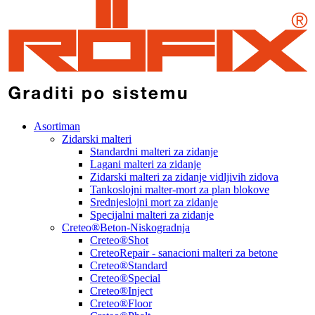
Asortiman
Zidarski malteri
Standardni malteri za zidanje
Lagani malteri za zidanje
Zidarski malteri za zidanje vidljivih zidova
Tankoslojni malter-mort za plan blokove
Srednjeslojni mort za zidanje
Specijalni malteri za zidanje
Creteo®Beton-Niskogradnja
Creteo®Shot
CreteoRepair - sanacioni malteri za betone
Creteo®Standard
Creteo®Special
Creteo®Inject
Creteo®Floor