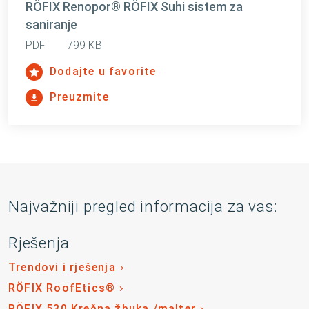
RÖFIX Renopor® RÖFIX Suhi sistem za
saniranje
PDF
799 KB
Dodajte u favorite
Preuzmite
Najvažniji pregled informacija za vas:
Rješenja
Trendovi i rješenja
RÖFIX RoofEtics®
RÖFIX 530 Krečna žbuka /malter