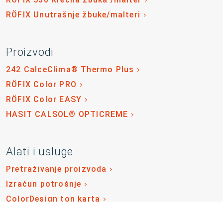
RÖFIX Unutrašnje žbuke/malteri
Proizvodi
242 CalceClima® Thermo Plus
RÖFIX Color PRO
RÖFIX Color EASY
HASIT CALSOL® OPTICREME
Alati i usluge
Pretraživanje proizvoda
Izračun potrošnje
ColorDesign ton karta
RÖFIX Cjenovnik 2026.