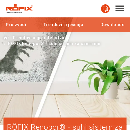
Proizvodi
Trendovi i rješenja
Downloads
Home
Trendovi u graditeljstvu
RÖFIX Renopor® - suhi sistem za saniranje
RÖFIX Renopor® - suhi sistem za