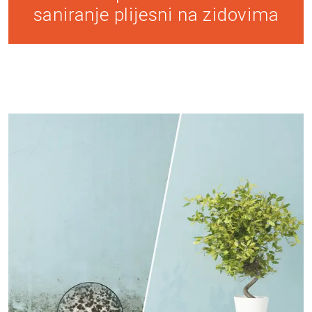
saniranje plijesni na zidovima