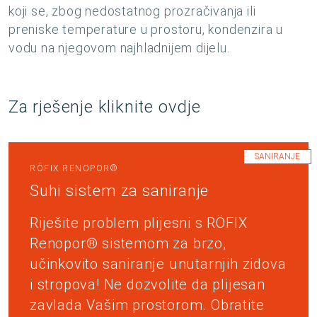
koji se, zbog nedostatnog prozračivanja ili
preniske temperature u prostoru, kondenzira u
vodu na njegovom najhladnijem dijelu.
Za rješenje kliknite ovdje
SANIRANJE
RÖFIX RENOPOR®
Suhi sistem za saniranje
Riješite problem plijesni s RÖFIX
Renopor® sistemom za brzo,
učinkovito saniranje unutarnjih zidova
i stropova! Ne dozvolite da plijesan
zavlada Vašim prostorom. Obratite