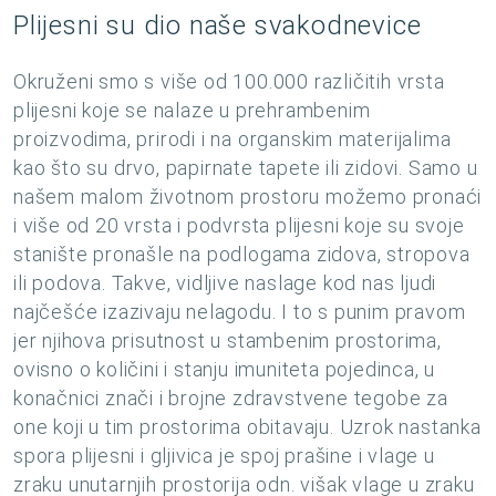
Plijesni su dio naše svakodnevice
Okruženi smo s više od 100.000 različitih vrsta
plijesni koje se nalaze u prehrambenim
proizvodima, prirodi i na organskim materijalima
kao što su drvo, papirnate tapete ili zidovi. Samo u
našem malom životnom prostoru možemo pronaći
i više od 20 vrsta i podvrsta plijesni koje su svoje
stanište pronašle na podlogama zidova, stropova
ili podova. Takve, vidljive naslage kod nas ljudi
najčešće izazivaju nelagodu. I to s punim pravom
jer njihova prisutnost u stambenim prostorima,
ovisno o količini i stanju imuniteta pojedinca, u
konačnici znači i brojne zdravstvene tegobe za
one koji u tim prostorima obitavaju. Uzrok nastanka
spora plijesni i gljivica je spoj prašine i vlage u
zraku unutarnjih prostorija odn. višak vlage u zraku