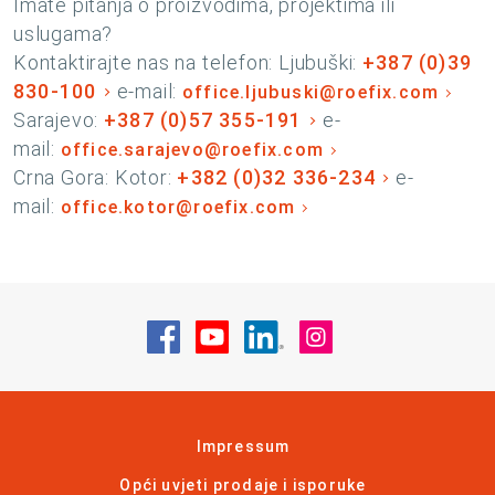
Imate pitanja o proizvodima, projektima ili
uslugama?
Kontaktirajte nas na telefon: Ljubuški:
+387 (0)39
830-100
e-mail:
office.ljubuski@roefix.com
Sarajevo:
+387 (0)57 355-191
e-
mail:
office.sarajevo@roefix.com
Crna Gora: Kotor:
+382 (0)32 336-234
e-
mail:
office.kotor@roefix.com
Posjetite nas na Facebook
Posjetite nas na YouTube
Posjetite nas na Linke
Posjetite nas na
Impressum
Opći uvjeti prodaje i isporuke