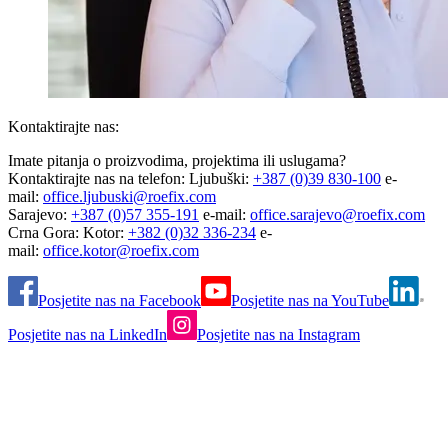
Kontaktirajte nas:
Imate pitanja o proizvodima, projektima ili uslugama?
Kontaktirajte nas na telefon: Ljubuški:
+387 (0)39 830-100
e-
mail:
office.ljubuski@roefix.com
Sarajevo:
+387 (0)57 355-191
e-mail:
office.sarajevo@roefix.com
Crna Gora: Kotor:
+382 (0)32 336-234
e-
mail:
office.kotor@roefix.com
Posjetite nas na Facebook
Posjetite nas na YouTube
Posjetite nas na LinkedIn
Posjetite nas na Instagram