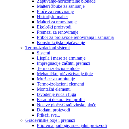
Zaptivanje-horizontalne blokade
Malteri-žbuke za saniranje
Ploče za renoviranje
Historijski malter
Malteri za renoviranje
Ekološki proizvodi
Premazi za renoviranje
Pribor za proizvode renoviranja i saniranja
Konstrukcijsko ojačavanje
Termo-izolacioni sistemi
Sistemi
Ljepila i mase za armiranje
Impregnacije-zaštitni premazi
Termo-izolacione ploče
Mehaničko pričvršćivanje tiple
Mrežice za armiranje
Termo-izolacioni elementi
Montažni elementi
Izvođenje ivica i fuga
Fasadni dekorativni profili
Nosive ploče-Građevinske ploče
Dodatni proizvodi
Prikaži sve...
Građevinske boje i premazi
Priprema podloge, specijalni proizvodi