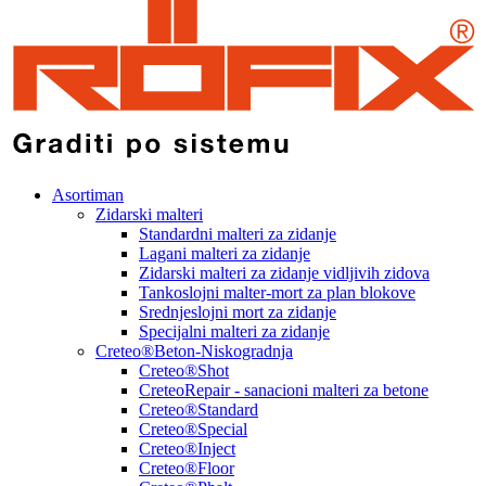
Asortiman
Zidarski malteri
Standardni malteri za zidanje
Lagani malteri za zidanje
Zidarski malteri za zidanje vidljivih zidova
Tankoslojni malter-mort za plan blokove
Srednjeslojni mort za zidanje
Specijalni malteri za zidanje
Creteo®Beton-Niskogradnja
Creteo®Shot
CreteoRepair - sanacioni malteri za betone
Creteo®Standard
Creteo®Special
Creteo®Inject
Creteo®Floor