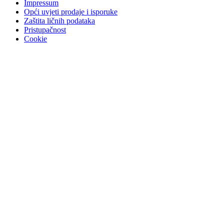
Impressum
Opći uvjeti prodaje i isporuke
Zaštita ličnih podataka
Pristupačnost
Cookie