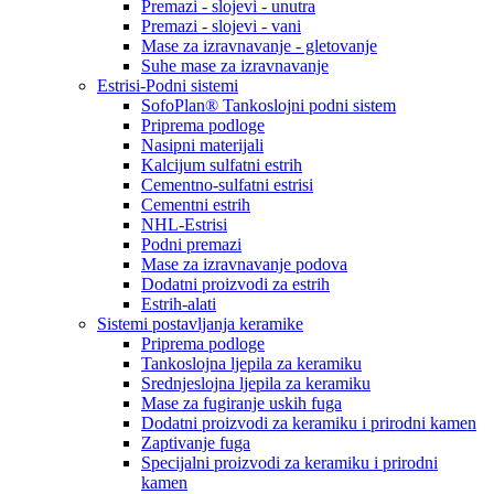
Premazi - slojevi - unutra
Premazi - slojevi - vani
Mase za izravnavanje - gletovanje
Suhe mase za izravnavanje
Estrisi-Podni sistemi
SofoPlan® Tankoslojni podni sistem
Priprema podloge
Nasipni materijali
Kalcijum sulfatni estrih
Cementno-sulfatni estrisi
Cementni estrih
NHL-Estrisi
Podni premazi
Mase za izravnavanje podova
Dodatni proizvodi za estrih
Estrih-alati
Sistemi postavljanja keramike
Priprema podloge
Tankoslojna ljepila za keramiku
Srednjeslojna ljepila za keramiku
Mase za fugiranje uskih fuga
Dodatni proizvodi za keramiku i prirodni kamen
Zaptivanje fuga
Specijalni proizvodi za keramiku i prirodni
kamen