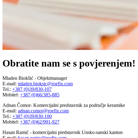
Obratite nam se s povjerenjem!
Mladen Biokšić - Objektmanager
E-mail:
mladen.bioksic@roefix.com
Tel.:
+387 (0)39/830-107
Mobitel:
+387 (0)66/385-885
Adnan Čomor- Komercijalni predstavnik za područje keramike
E-mail:
adnan.comor@roefix.com
Tel.:
+387 (0)39/830-100
Mobitel:
+387 (0)62/991-927
Hasan Ramić - komercijalni predstavnik Unsko-sanski kanton
E-mail:
hasan.ramic@roefix.com