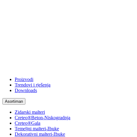
Proizvodi
Trendovi i rješenja
Downloads
Asortiman
Zidarski malteri
Creteo®Beton-Niskogradnja
Creteo®Gala
Temeljni malteri-žbuke
Dekorativni malteri-žbuke