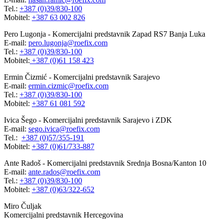
Tel.:
+387 (0)39/830-100
Mobitel:
+387 63 002 826
Pero Lugonja - Komercijalni predstavnik Zapad RS7 Banja Luka
E-mail:
pero.lugonja@roefix.com
Tel.:
+387 (0)39/830-100
Mobitel:
+387 (0)61 158 423
Ermin Čizmić - Komercijalni predstavnik Sarajevo
E-mail:
ermin.cizmic@roefix.com
Tel.:
+387 (0)39/830-100
Mobitel:
+387 61 081 592
Ivica Šego - Komercijalni predstavnik Sarajevo i ZDK
E-mail:
sego.ivica@roefix.com
Tel.:
+387 (0)57/355-191
Mobitel:
+387 (0)61/733-887
Ante Radoš - Komercijalni predstavnik Srednja Bosna/Kanton 10
E-mail:
ante.rados@roefix.com
Tel.:
+387 (0)39/830-100
Mobitel:
+387 (0)63/322-652
Miro Čuljak
Komercijalni predstavnik Hercegovina