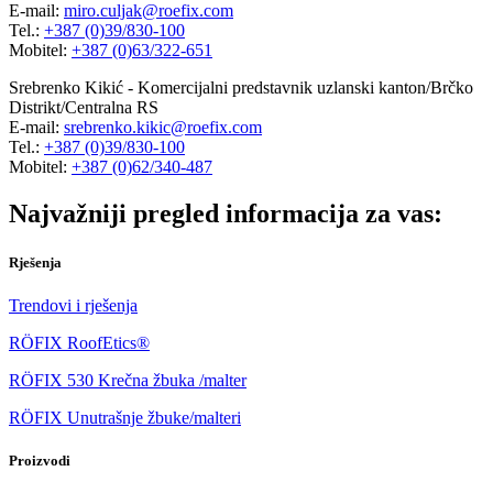
E-mail:
miro.culjak@roefix.com
Tel.:
+387 (0)39/830-100
Mobitel:
+387 (0)63/322-651
Srebrenko Kikić - Komercijalni predstavnik uzlanski kanton/Brčko
Distrikt/Centralna RS
E-mail:
srebrenko.kikic@roefix.com
Tel.:
+387 (0)39/830-100
Mobitel:
+387 (0)62/340-487
Najvažniji pregled informacija za vas:
Rješenja
Trendovi i rješenja
RÖFIX RoofEtics®
RÖFIX 530 Krečna žbuka /malter
RÖFIX Unutrašnje žbuke/malteri
Proizvodi