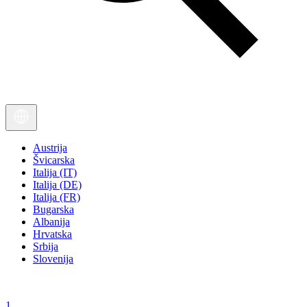
Austrija
Švicarska
Italija (IT)
Italija (DE)
Italija (FR)
Bugarska
Albanija
Hrvatska
Srbija
Slovenija
1