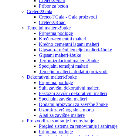
Creteo®Phalt
Pribor za beton
Creteo®Gala
Creteo®Gala - Gala proizvodi
Creteo®Road
Temeljni malteri-žbuke
Priprema podloge
Krečno-cementni malteri
Krečno-cementni lagani malteri
Gipsano-krečni temeljni malteri-žbuke
Gipsani malteri-žbuke
Termo-izolacioni malteri-žbuke
Specijalni temeljni malteri
Temeljni malteri - dodatni proizvodi
Dekorativni malteri-žbuke
Priprema podloge
Suhi završni dekorativni malteri
Pastozni završni dekorativni malteri
Specijalni završni malteri
Dodatni proizvodi za završne žbuke
Uzorak završnog sloja morta
Alati za završne maltere
Proizvodi za saniranje i renoviranje
Pregled sistema za renoviranje i saniranje
Priprema podloge