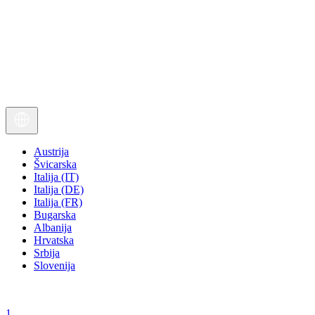
Austrija
Švicarska
Italija (IT)
Italija (DE)
Italija (FR)
Bugarska
Albanija
Hrvatska
Srbija
Slovenija
1