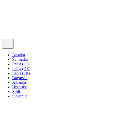
Austrija
Švicarska
Italija (IT)
Italija (DE)
Italija (FR)
Bugarska
Albanija
Hrvatska
Srbija
Slovenija
1