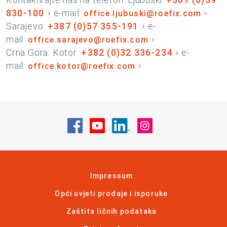
830-100
e-mail:
office.ljubuski@roefix.com
Sarajevo:
+387 (0)57 355-191
e-
mail:
office.sarajevo@roefix.com
Crna Gora: Kotor:
+382 (0)32 336-234
e-
mail:
office.kotor@roefix.com
Posjetite nas na Facebook
Posjetite nas na YouTube
Posjetite nas na Linke
Posjetite nas na
Impressum
Opći uvjeti prodaje i isporuke
Zaštita ličnih podataka