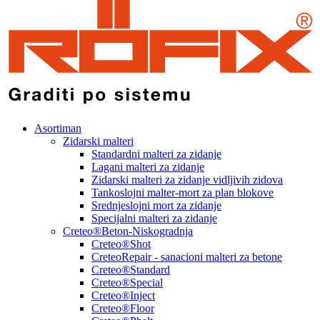
Asortiman
Zidarski malteri
Standardni malteri za zidanje
Lagani malteri za zidanje
Zidarski malteri za zidanje vidljivih zidova
Tankoslojni malter-mort za plan blokove
Srednjeslojni mort za zidanje
Specijalni malteri za zidanje
Creteo®Beton-Niskogradnja
Creteo®Shot
CreteoRepair - sanacioni malteri za betone
Creteo®Standard
Creteo®Special
Creteo®Inject
Creteo®Floor