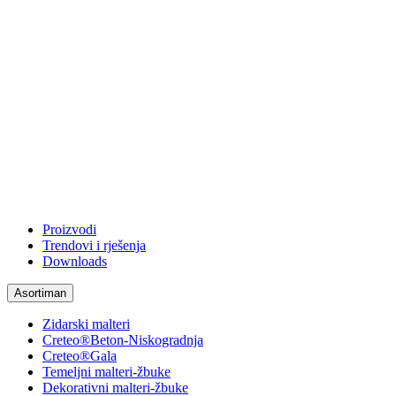
Proizvodi
Trendovi i rješenja
Downloads
Asortiman
Zidarski malteri
Creteo®Beton-Niskogradnja
Creteo®Gala
Temeljni malteri-žbuke
Dekorativni malteri-žbuke