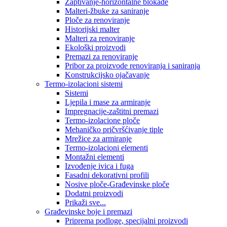
Zaptivanje-horizontalne blokade
Malteri-žbuke za saniranje
Ploče za renoviranje
Historijski malter
Malteri za renoviranje
Ekološki proizvodi
Premazi za renoviranje
Pribor za proizvode renoviranja i saniranja
Konstrukcijsko ojačavanje
Termo-izolacioni sistemi
Sistemi
Ljepila i mase za armiranje
Impregnacije-zaštitni premazi
Termo-izolacione ploče
Mehaničko pričvršćivanje tiple
Mrežice za armiranje
Termo-izolacioni elementi
Montažni elementi
Izvođenje ivica i fuga
Fasadni dekorativni profili
Nosive ploče-Građevinske ploče
Dodatni proizvodi
Prikaži sve...
Građevinske boje i premazi
Priprema podloge, specijalni proizvodi