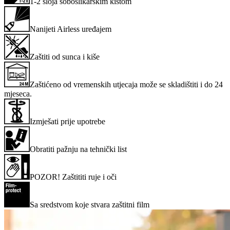
1-2 sloja soboslikarskim kistom
Nanijeti Airless uređajem
Zaštiti od sunca i kiše
Zaštićeno od vremenskih utjecaja može se skladištiti i do 24
mjeseca.
Izmješati prije upotrebe
Obratiti pažnju na tehnički list
POZOR! Zaštititi ruje i oči
Sa sredstvom koje stvara zaštitni film