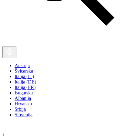
Austrija
Švicarska
Italija (IT)
Italija (DE)
Italija (FR)
Bugarska
Albanija
Hrvatska
Srbija
Slovenija
1