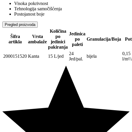
Visoka pokrivnost
Tehnologija samočišćenja
Postojanost boje
Pregled proizvoda
Količina
Jedinica
Šifra
Vrsta
po
po
Granulacija/Boja
Pot
artikla
ambalaže
jedinici
paleti
pakiranja
24
0,15
2000151520
Kanta
15 L/jed
bijela
Jed/pal.
l/m²/