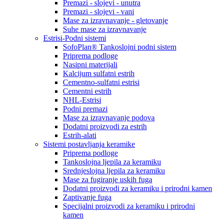
Premazi - slojevi - unutra
Premazi - slojevi - vani
Mase za izravnavanje - gletovanje
Suhe mase za izravnavanje
Estrisi-Podni sistemi
SofoPlan® Tankoslojni podni sistem
Priprema podloge
Nasipni materijali
Kalcijum sulfatni estrih
Cementno-sulfatni estrisi
Cementni estrih
NHL-Estrisi
Podni premazi
Mase za izravnavanje podova
Dodatni proizvodi za estrih
Estrih-alati
Sistemi postavljanja keramike
Priprema podloge
Tankoslojna ljepila za keramiku
Srednjeslojna ljepila za keramiku
Mase za fugiranje uskih fuga
Dodatni proizvodi za keramiku i prirodni kamen
Zaptivanje fuga
Specijalni proizvodi za keramiku i prirodni
kamen