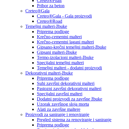
Creteo®Phalt
Pribor za beton
Creteo®Gala
Creteo®Gala - Gala proizvodi
Creteo®Road
Temeljni malteri-žbuke
Priprema podloge
Krečno-cementni malteri
Krečno-cementni lagani malteri
Gipsano-krečni temeljni malteri-žbuke
Gipsani malteri-žbuke
Termo-izolacioni malteri-žbuke
Specijalni temeljni malteri
Temeljni malteri - dodatni proizvodi
Dekorativni malteri-žbuke
Priprema podloge
Suhi završni dekorativni malteri
Pastozni završni dekorativni malteri
Specijalni završni malteri
Dodatni proizvodi za završne žbuke
Uzorak završnog sloja morta
Alati za završne maltere
Proizvodi za saniranje i renoviranje
Pregled sistema za renoviranje i saniranje
Priprema podloge