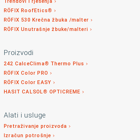
Trendovi i rješenja
RÖFIX RoofEtics®
RÖFIX 530 Krečna žbuka /malter
RÖFIX Unutrašnje žbuke/malteri
Proizvodi
242 CalceClima® Thermo Plus
RÖFIX Color PRO
RÖFIX Color EASY
HASIT CALSOL® OPTICREME
Alati i usluge
Pretraživanje proizvoda
Izračun potrošnje