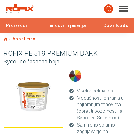
Proizvodi
Trendovi i rješenja
Downloads
Home
Asortiman
RÖFIX PE 519 PREMIUM DARK
SycoTec fasadna boja
Visoka pokrivnost
Mogućnost toniranja u
najtamnijim tonovima
(obratiti pozornost na
SycoTec Smjernice).
Samnjeno solarno
zagrijavanje na