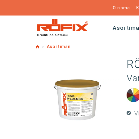
O nama
K
Asortim
Home
Asortiman
RÖ
Van
V