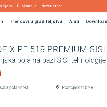
arijera
Publikacije
Newsletter
an
Trendovi u graditeljstvu
Alati
Downloa
FIX PE 519 PREMIUM SISI
jska boja na bazi SiSi tehnologije
isoka pokrivnost
Postojanost boje