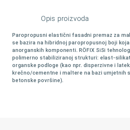
Opis proizvoda
Paropropusni elastični fasadni premaz za malt
se bazira na hibridnoj paropropusnoj boji koj
anorganskih komponenti. RÖFIX SiSi tehnologi
polimerno stabiliziranoj strukturi: elast-silik
organske podloge (kao npr. disperzivne i late
krečno/cementne i maltere na bazi umjetnih 
betonske površine).