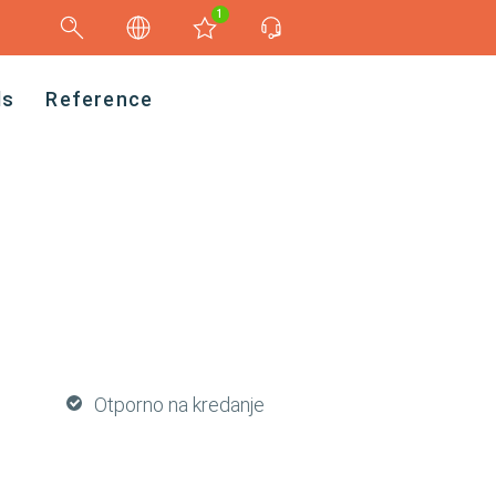
1
ds
Reference
Otporno na kredanje