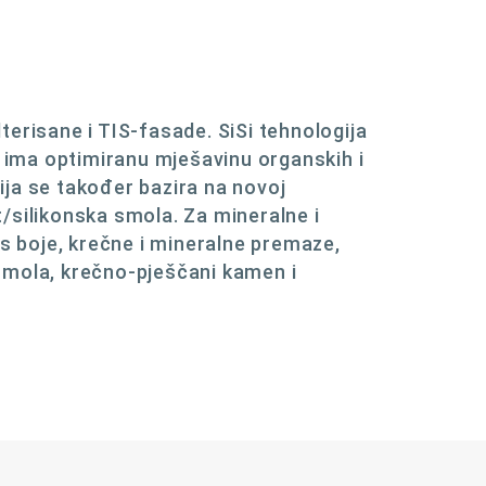
erisane i TIS-fasade. SiSi tehnologija
a ima optimiranu mješavinu organskih i
ja se također bazira na novoj
at/silikonska smola. Za mineralne i
ks boje, krečne i mineralne premaze,
smola, krečno-pješčani kamen i